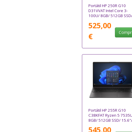
Portátil HP 250R G10
D31VVAT Intel Core 3-
100U/ 8GB/ 512GB SSD
15.6"/ Win11
525,00
Compr
€
Portátil HP 255R G10
C38KFAT Ryzen 5 7535U
8GB/ 512GB SSD/ 15.6"
Win11
545,00