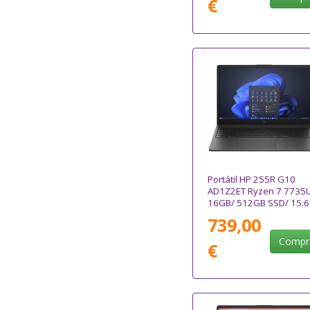
€
Portátil HP 255R G10
AD1Z2ET Ryzen 7 7735
16GB/ 512GB SSD/ 15.6
Win11
739,00
Compr
€