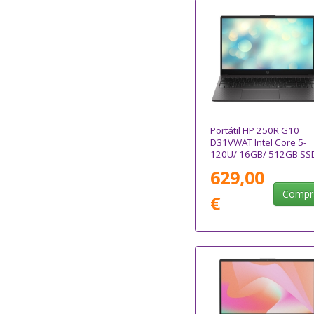
Portátil HP 250R G10
D31VWAT Intel Core 5-
120U/ 16GB/ 512GB SS
15.6"/ Sin Sistema
629,00
Operativo
Compr
€