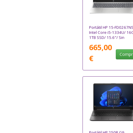
Portátil HP 15-FD0267N
Intel Core i5-1334U/ 16
1TB SSD/ 15.6"/ Sin
Sistema Operativo
665,00
Compr
€
Portátil HP 250R G9