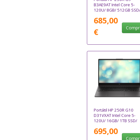
B3AE9AT Intel Core 5-
120U/ 8GB/ 512GB SSD
15.6"/ Win11 Pro
685,00
Compr
€
Portátil HP 250R G10
D31VXAT Intel Core 5-
120U/ 16GB/ 1TB SSD/
15.6"/ Sin Sistema
695,00
Operativo
Compr