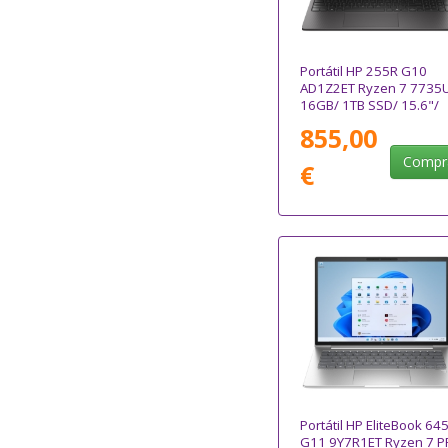
Portátil HP 255R G10
AD1Z2ET Ryzen 7 7735
16GB/ 1TB SSD/ 15.6"/
Win11
855,00
Compr
€
Portátil HP EliteBook 64
G11 9Y7R1ET Ryzen 7 