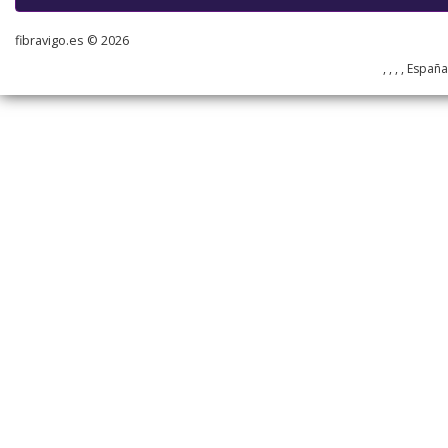
fibravigo.es © 2026
, , , , Españ