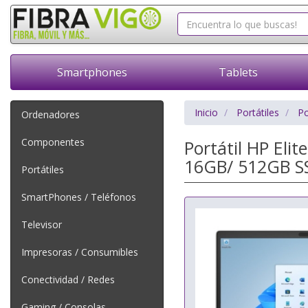
Smartphones
Tablets
Inicio
Portátiles
Po
Ordenadores
Componentes
Portátil HP El
16GB/ 512GB SS
Portátiles
SmartPhones / Teléfonos
Televisor
Impresoras / Consumibles
Conectividad / Redes
Gaming / Consolas