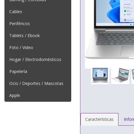
Cables
Periféricos
Tablets / Ebook
Foto / Video
Hogar / Electrodomésticos
Papelería
Ocio / Deportes / Mascotas
Apple
Características
Info