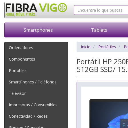
Smartphones
Tablets
Inicio
Portátiles
Po
Ordenadores
Componentes
Portátil HP 25
512GB SSD/ 15.
Portátiles
SmartPhones / Teléfonos
Televisor
Impresoras / Consumibles
Conectividad / Redes
Gaming / Consolas