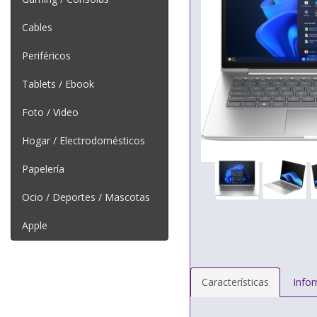
Cables
Periféricos
Tablets / Ebook
Foto / Video
Hogar / Electrodomésticos
Papelería
Ocio / Deportes / Mascotas
Apple
Características
Info