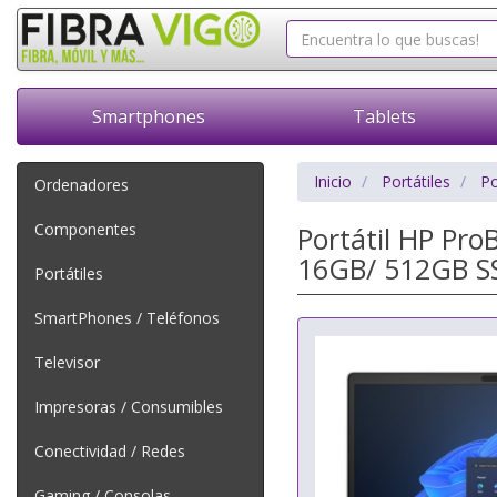
Smartphones
Tablets
Inicio
Portátiles
Po
Ordenadores
Componentes
Portátil HP Pro
16GB/ 512GB SS
Portátiles
SmartPhones / Teléfonos
Televisor
Impresoras / Consumibles
Conectividad / Redes
Gaming / Consolas