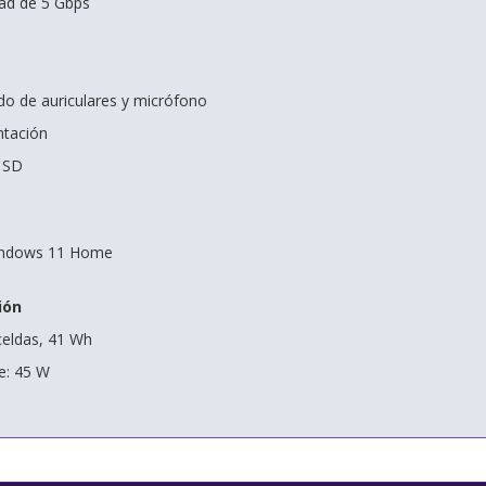
dad de 5 Gbps
o de auriculares y micrófono
ntación
x SD
Windows 11 Home
ión
 celdas, 41 Wh
e: 45 W