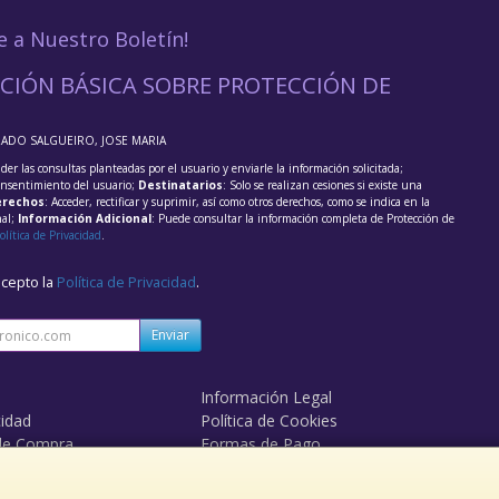
e a Nuestro Boletín!
CIÓN BÁSICA SOBRE PROTECCIÓN DE
RADO SALGUEIRO, JOSE MARIA
der las consultas planteadas por el usuario y enviarle la información solicitada;
onsentimiento del usuario;
Destinatarios
: Solo se realizan cesiones si existe una
rechos
: Acceder, rectificar y suprimir, así como otros derechos, como se indica en la
nal;
Información Adicional
: Puede consultar la información completa de Protección de
olítica de Privacidad
.
acepto la
Política de Privacidad
.
Enviar
Información Legal
cidad
Política de Cookies
de Compra
Formas de Pago