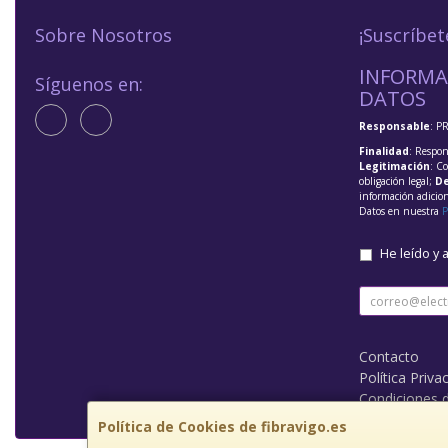
Sobre Nosotros
¡Suscríbet
INFORMA
Síguenos en:
DATOS
Responsable
: P
Finalidad
: Respon
Legitimación
: C
obligación legal;
De
información adicio
Datos en nuestra
P
He leído y 
Contacto
Política Priva
Condiciones 
Política de Cookies de fibravigo.es