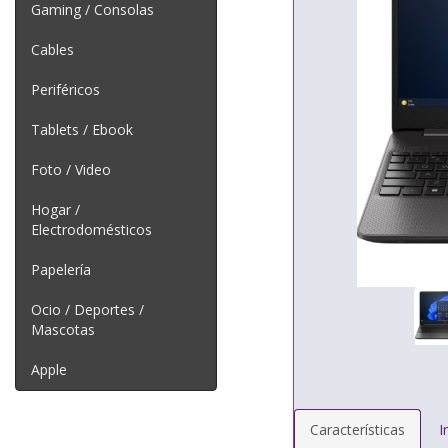
Gaming / Consolas
Cables
Periféricos
Tablets / Ebook
Foto / Video
Hogar /
Electrodomésticos
Papelería
Ocio / Deportes /
Mascotas
Apple
Características
I