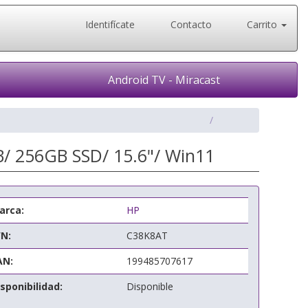
Identifícate
Contacto
Carrito
Android TV - Miracast
B/ 256GB SSD/ 15.6"/ Win11
arca:
HP
/N:
C38K8AT
AN:
199485707617
sponibilidad:
Disponible