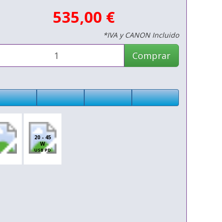
535,00 €
*IVA y CANON Incluido
Comprar
20 - 45
W
USB PD