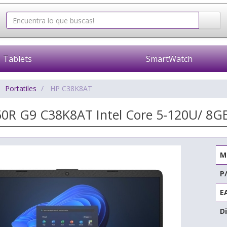
Tablets
SmartWatch
Portatiles
HP C38K8AT
250R G9 C38K8AT Intel Core 5-120U/ 8G
M
P
E
Di