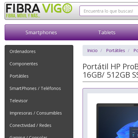
Smartphones
Tablets
Inicio
Portátiles
Po
Ordenadores
Componentes
Portátil HP Pro
16GB/ 512GB SS
Portátiles
SmartPhones / Teléfonos
Televisor
Impresoras / Consumibles
Conectividad / Redes
Gaming / Consolas