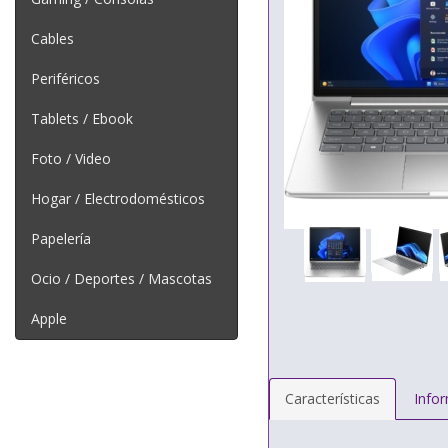
Cables
Periféricos
Tablets / Ebook
Foto / Video
Hogar / Electrodomésticos
Papelería
Ocio / Deportes / Mascotas
Apple
Características
Info