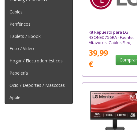
Cables
Periféricos
Kit Repuesto para LG
Tablets / Ebook
43QNED756RA - Fuente,
Altavoces, Cables Flex,
Módulo WIFI
Foto / Video
39,99
Compra
Hogar / Electrodomésticos
€
Papelería
Ocio / Deportes / Mascotas
Apple