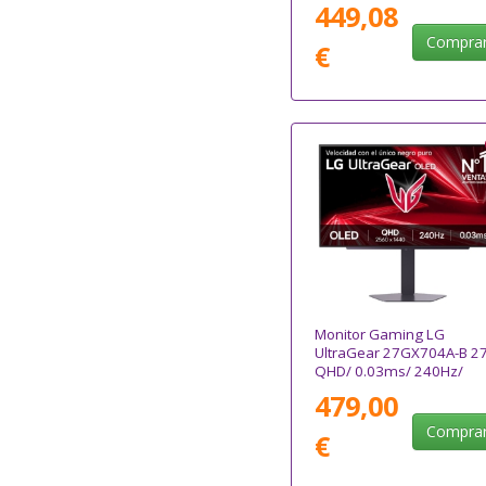
449,08
Compra
€
Monitor Gaming LG
UltraGear 27GX704A-B 27
QHD/ 0.03ms/ 240Hz/
OLED/ Regulable en altur
479,00
Negro
Compra
€