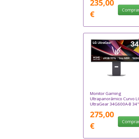
235,00
Compra
€
Monitor Gaming
Ultrapanorámico Curvo L
UltraGear 34G600A-B 34"
UWQHD/ Multimedia/ 5m
275,00
160Hz/ VA/ Regulable en
Altura/ Negro
Compra
€