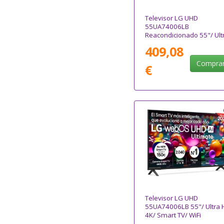
Televisor LG UHD
55UA74006LB
Reacondicionado 55"/ Ult
HD 4K/ Smart TV/ WiFi
409,08
Compra
€
Televisor LG UHD
55UA74006LB 55"/ Ultra 
4K/ Smart TV/ WiFi