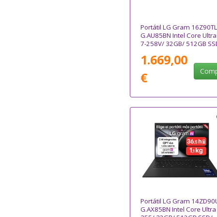
Portátil LG Gram 16Z90TL
G.AU85BN Intel Core Ultra
7-258V/ 32GB/ 512GB SS
16"/ Win11
1.669,00
Comp
€
Portátil LG Gram 14ZD90
G.AX85BN Intel Core Ultra