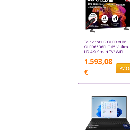
Televisor LG OLED AI B6
OLED65B6ELC 65"/ Ultra
HD 4K/ Smart TV/ WiFi
1.593,08
Avís
€