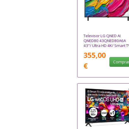
Televisor LG QNED AI
QNED80 43QNED80A6A
43"/ Ultra HD 4K/ Smart T
WiFi
355,00
Compra
€