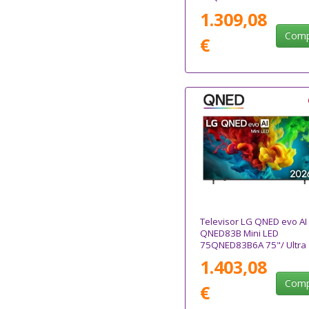
HD 4K/ Smart TV/ WiFi
1.309,08
Comp
€
Televisor LG QNED evo AI
QNED83B Mini LED
75QNED83B6A 75"/ Ultra
HD 4K/ Smart TV/ WiFi
1.403,08
Comp
€