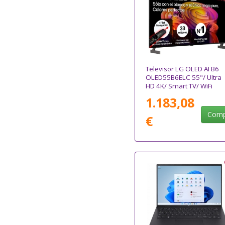
Televisor LG OLED AI B6
OLED55B6ELC 55"/ Ultra
HD 4K/ Smart TV/ WiFi
1.183,08
Comp
€