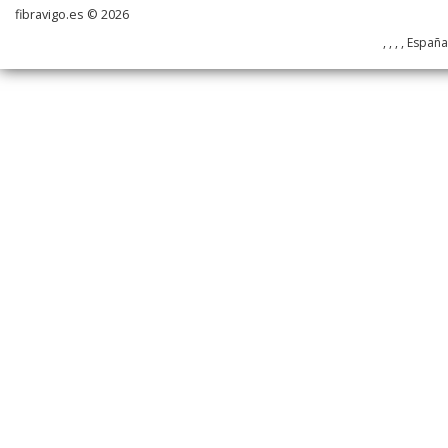
fibravigo.es © 2026
, , , , Españ