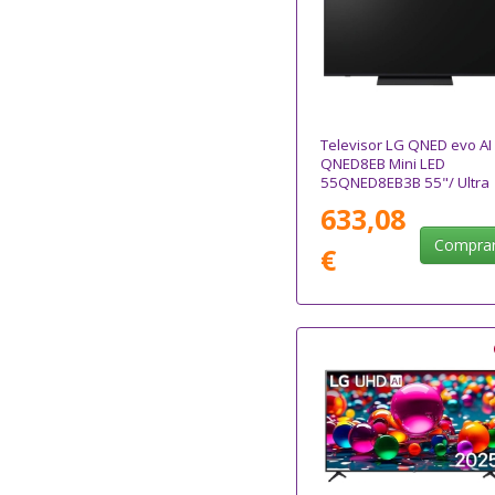
Televisor LG QNED evo AI
QNED8EB Mini LED
55QNED8EB3B 55"/ Ultra
HD 4K/ Smart TV/ WiFi
633,08
Compra
€