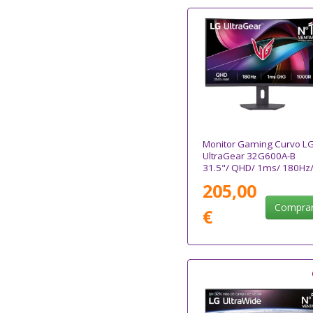
Monitor Gaming Curvo L
UltraGear 32G600A-B
31.5"/ QHD/ 1ms/ 180Hz
VA/ Regulable en altura/
205,00
Negro
Compra
€