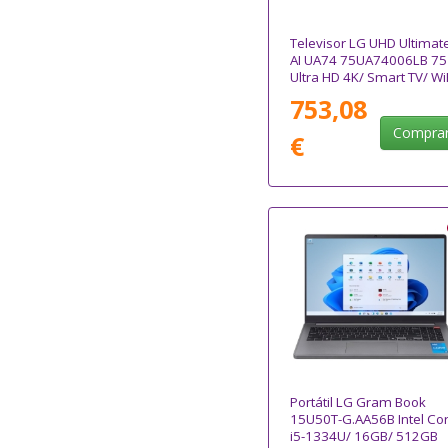
Televisor LG UHD Ultimat
AI UA74 75UA74006LB 75
Ultra HD 4K/ Smart TV/ Wi
753,08
Compra
€
Portátil LG Gram Book
15U50T-G.AA56B Intel Co
i5-1334U/ 16GB/ 512GB