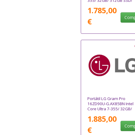
355/ 32GB/ 512GB SSD/
14"/ Sin Sistema Operati
1.785,00
Comp
€
Portátil LG Gram Pro
16ZD90U-G.AX85BN Intel
Core Ultra 7-355/ 32GB/
512GB SSD/ 16"/ Sin
1.885,00
Sistema Operativo
Comp
€