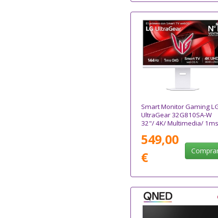
Smart Monitor Gaming L
UltraGear 32G810SA-W
32"/ 4K/ Multimedia/ 1ms
144Hz/ IPS/ Regulable en
549,00
altura/ Smart TV/ Blanco
Compra
€