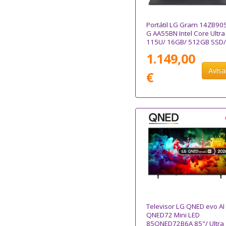
Portátil LG Gram 14ZB90S
G AA55BN Intel Core Ultra
115U/ 16GB/ 512GB SSD/
14"/ Win11
1.149,00
Avís
€
Televisor LG QNED evo AI
QNED72 Mini LED
85QNED72B6A 85"/ Ultra