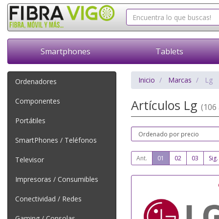
Smartphones
Tablets
Inicio
Marcas
Lg
Ordenadores
Componentes
Artículos Lg
(106 
Portátiles
SmartPhones / Teléfonos
Ant.
01
02
03
Sig.
Televisor
Impresoras / Consumibles
Conectividad / Redes
Gaming / Consolas