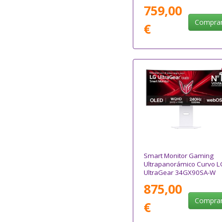
SSD/ 15.6"/ Win11
759,00
Compra
€
Smart Monitor Gaming
Ultrapanorámico Curvo L
UltraGear 34GX90SA-W
34"/ WQHD/ Multimedia/
875,00
0.03ms/ 240Hz/ OLED/
Regulable en altura/ Sma
Compra
€
TV/ Blanco