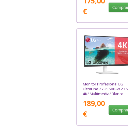
175,00
Compra
€
Monitor Profesional LG
UltraFine 27US500-W 27"
4K/ Multimedia/ Blanco
189,00
Compra
€