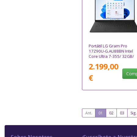
Portátil LG Gram Pro
17Z90U-G.AU88BN Intel
Core Ultra 7-355/ 32GB/
1TB SSD/ 17"/ Win11
2.199,00
Comp
€
Ant.
01
02
03
Sig.