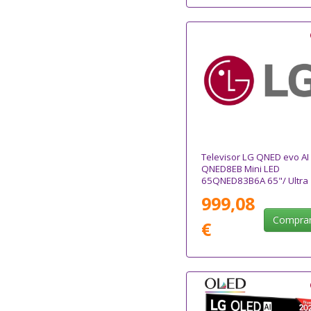
Televisor LG QNED evo AI
QNED8EB Mini LED
65QNED83B6A 65"/ Ultra
HD 4K/ Smart TV/ WiFi
999,08
Compra
€