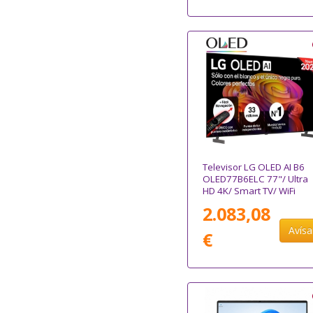
Televisor LG OLED AI B6
OLED77B6ELC 77"/ Ultra
HD 4K/ Smart TV/ WiFi
2.083,08
Avís
€