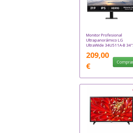
Monitor Profesional
Ultrapanorámico LG
UltraWide 34U511A-B 34"
UWFHD/ Negro
209,00
Compra
€