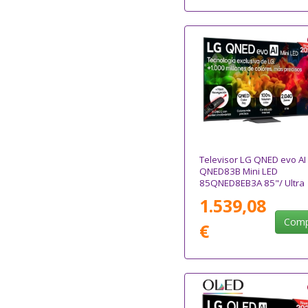
Televisor LG QNED evo AI
QNED83B Mini LED
85QNED8EB3A 85"/ Ultra
HD 4K/ Smart TV/ WiFi
1.539,08
Comp
€