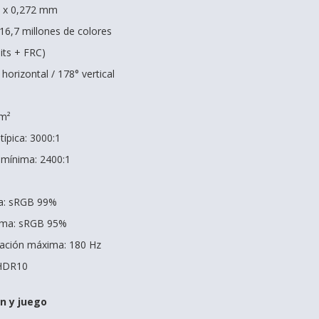
2 x 0,272 mm
16,7 millones de colores
bits + FRC)
horizontal / 178° vertical
²
/m²
típica: 3000:1
 mínima: 2400:1
ca: sRGB 99%
ima: sRGB 95%
zación máxima: 180 Hz
 HDR10
n y juego