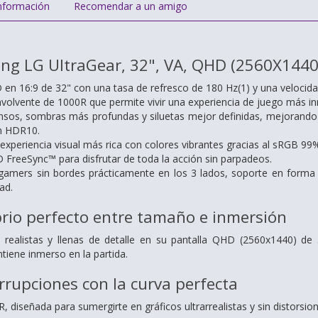
nformación
Recomendar a un amigo
ng LG UltraGear, 32", VA, QHD (2560X1440
 en 16:9 de 32" con una tasa de refresco de 180 Hz(1) y una velocid
volvente de 1000R que permite vivir una experiencia de juego más in
ensos, sombras más profundas y siluetas mejor definidas, mejorando
n HDR10.
experiencia visual más rica con colores vibrantes gracias al sRGB 99
FreeSync™ para disfrutar de toda la acción sin parpadeos.
amers sin bordes prácticamente en los 3 lados, soporte en forma d
ad.
ibrio perfecto entre tamaño e inmersión
 realistas y llenas de detalle en su pantalla QHD (2560x1440) de 
tiene inmerso en la partida.
errupciones con la curva perfecta
R, diseñada para sumergirte en gráficos ultrarrealistas y sin distorsi