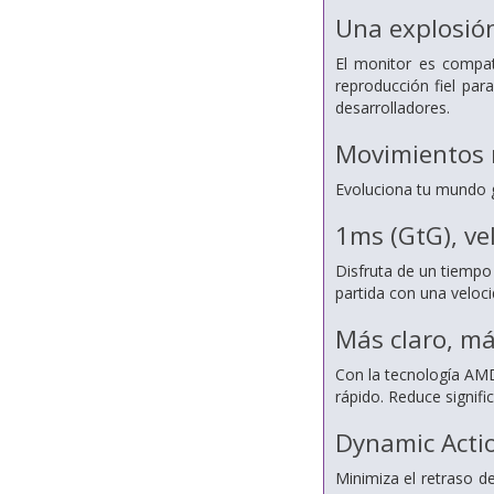
Una explosión
El monitor es compa
reproducción fiel par
desarrolladores.
Movimientos r
Evoluciona tu mundo g
1ms (GtG), ve
Disfruta de un tiempo
partida con una veloc
Más claro, má
Con la tecnología AMD
rápido. Reduce signifi
Dynamic Acti
Minimiza el retraso 