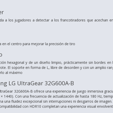
er
yuda a los jugadores a detectar a los francotiradores que acechan 
a en el centro para mejorar la precisión de tiro
o
ación hexagonal y de un diseño limpio, prácticamente sin bordes en 
pivote. El soporte en forma de L, libre de desorden y con un amplio ra
arlo al máximo
ng LG UltraGear 32G600A-B
ltraGear 32G600A-B ofrece una experiencia de juego inmersiva graci
× 1440). Con una frecuencia de actualización de hasta 180 Hz, tiem
a una fluidez excepcional sin interrupciones ni desgarros de imagen. 
 compatibilidad con HDR10 completan una experiencia visual envolvent