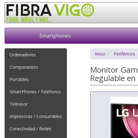
Smartphones
Inicio
Periféricos
Ordenadores
Componentes
Monitor Gami
Regulable en 
Portátiles
SmartPhones / Teléfonos
Televisor
Impresoras / Consumibles
Conectividad / Redes