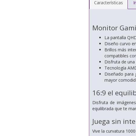
Características
I
Monitor Gami
La pantalla QHD
Diseño curvo en
Brillos más int
compatibles co
Disfruta de una 
Tecnología AMD 
Diseñado para g
mayor comodid
16:9 el equil
Disfruta de imágenes
equilibrada que te man
Juega sin int
Vive la curvatura 1000