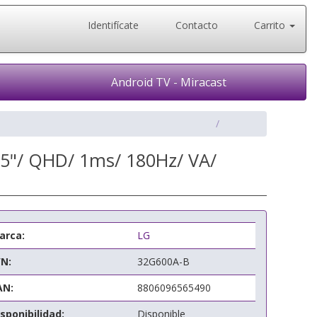
Identifícate
Contacto
Carrito
Android TV - Miracast
5"/ QHD/ 1ms/ 180Hz/ VA/
arca:
LG
/N:
32G600A-B
AN:
8806096565490
sponibilidad:
Disponible