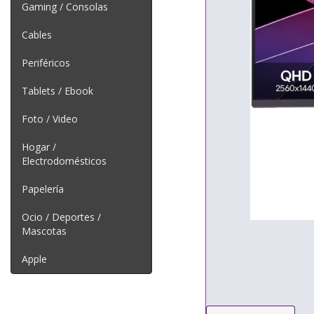
Gaming / Consolas
Cables
Periféricos
Tablets / Ebook
Foto / Video
Hogar /
Electrodomésticos
Papelería
Ocio / Deportes /
Mascotas
Apple