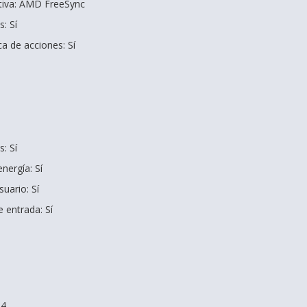
ativa: AMD FreeSync
: Sí
a de acciones: Sí
: Sí
nergía: Sí
suario: Sí
 entrada: Sí
.4