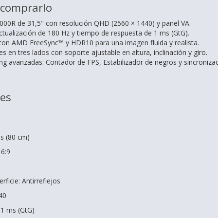
 comprarlo
1000R de 31,5" con resolución QHD (2560 × 1440) y panel VA.
ctualización de 180 Hz y tiempo de respuesta de 1 ms (GtG).
con AMD FreeSync™ y HDR10 para una imagen fluida y realista.
s en tres lados con soporte ajustable en altura, inclinación y giro.
g avanzadas: Contador de FPS, Estabilizador de negros y sincronizac
nes
s (80 cm)
16:9
ficie: Antirreflejos
40
 1 ms (GtG)