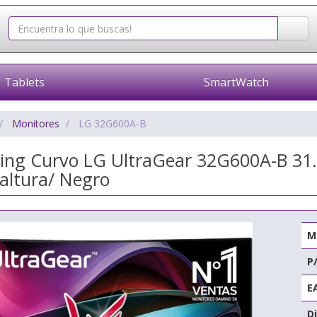
Tablets
SmartWatch
Monitores
LG 32G600A-B
ng Curvo LG UltraGear 32G600A-B 31.
altura/ Negro
M
P
E
Di