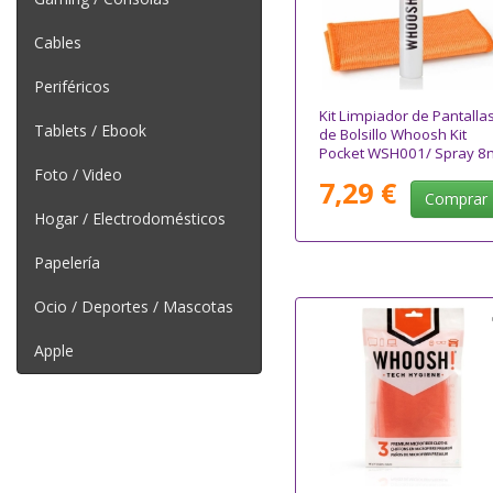
Cables
Periféricos
Kit Limpiador de Pantalla
Tablets / Ebook
de Bolsillo Whoosh Kit
Pocket WSH001/ Spray 8
+ Paño Microfibra
Foto / Video
7,29 €
Comprar
Hogar / Electrodomésticos
Papelería
Ocio / Deportes / Mascotas
Apple