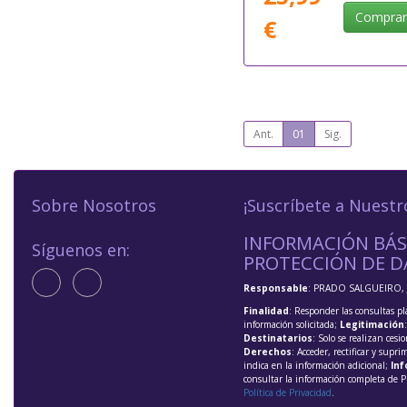
Compra
€
Ant.
01
Sig.
Sobre Nosotros
¡Suscríbete a Nuestr
INFORMACIÓN BÁS
Síguenos en:
PROTECCIÓN DE D
Responsable
: PRADO SALGUEIRO, 
Finalidad
: Responder las consultas pl
información solicitada;
Legitimación
Destinatarios
: Solo se realizan cesio
Derechos
: Acceder, rectificar y supri
indica en la información adicional;
Inf
consultar la información completa de P
Política de Privacidad
.