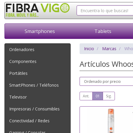
Smartphones
Tablets
Inicio
Marcas
Who
Ordenadores
Componentes
Artículos Who
Portátiles
SmartPhones / Teléfonos
Ant.
01
Sig.
Televisor
Impresoras / Consumibles
Conectividad / Redes
Gaming / Consolas