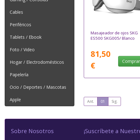
Cables
Periféricos
Masajeador de ojos SKG
Tablets / Ebook
ES500 SKG005/ Blanco
Foto / Video
81,50
Compra
Hogar / Electrodomésticos
€
Papelería
Ocio / Deportes / Mascotas
Apple
Ant.
01
Sig.
Sobre Nosotros
¡Suscríbete a Nuestr