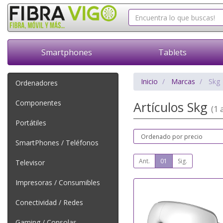
Smartphones
Tablets
Inicio
Marcas
Skg
Ordenadores
Componentes
Artículos Skg
(1 a
Portátiles
SmartPhones / Teléfonos
Ant.
01
Sig.
Televisor
Impresoras / Consumibles
Conectividad / Redes
Gaming / Consolas