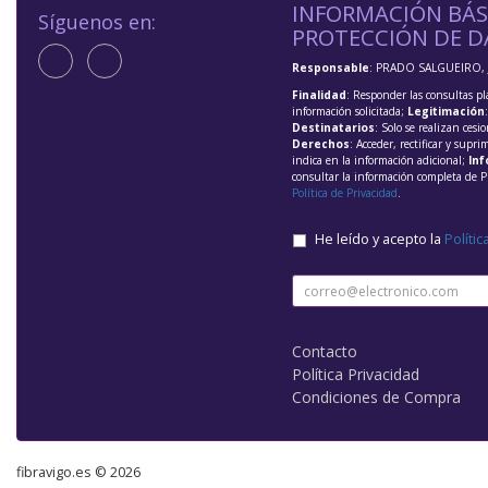
INFORMACIÓN BÁS
Síguenos en:
PROTECCIÓN DE D
Responsable
: PRADO SALGUEIRO, 
Finalidad
: Responder las consultas pl
información solicitada;
Legitimación
Destinatarios
: Solo se realizan cesio
Derechos
: Acceder, rectificar y supri
indica en la información adicional;
Inf
consultar la información completa de P
Política de Privacidad
.
He leído y acepto la
Polític
Contacto
Política Privacidad
Condiciones de Compra
fibravigo.es © 2026