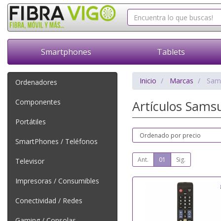
Smartphones
Tablets
Inicio
Marcas
Sam
Ordenadores
Componentes
Artículos Sam
Portátiles
SmartPhones / Teléfonos
Ant.
01
Sig.
Televisor
Impresoras / Consumibles
Conectividad / Redes
Gaming / Consolas