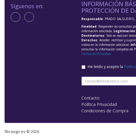
INFORMACIÓN BÁS
Síguenos en:
PROTECCIÓN DE D
Responsable
: PRADO SALGUEIRO, 
Finalidad
: Responder las consultas pl
información solicitada;
Legitimación
Destinatarios
: Solo se realizan cesio
Derechos
: Acceder, rectificar y supri
indica en la información adicional;
Inf
consultar la información completa de P
Política de Privacidad
.
He leído y acepto la
Polític
Contacto
Política Privacidad
Condiciones de Compra
fibravigo.es © 2026