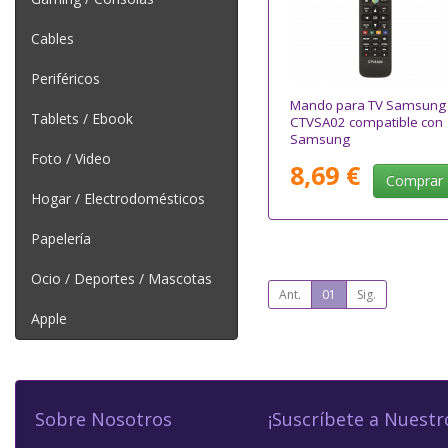
Cables
Periféricos
Mando para TV Samsung
Tablets / Ebook
CTVSA02 compatible con
Samsung
Foto / Video
8,69 €
Comprar
Hogar / Electrodomésticos
Papelería
Ocio / Deportes / Mascotas
Ant.
01
Sig.
Apple
Sobre Nosotros
¡Suscríbete a Nuestr