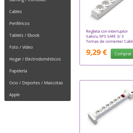
Cables
Periféricos
Regleta con interruptor
Tablets / Ebook
Salicru SPS SAFE 3/ 3
Tomas de corriente/ Cabl
1.5m/ Blanca
Foto / Video
9,29 €
Comprar
Hogar / Electrodomésticos
Papelería
Ocio / Deportes / Mascotas
Apple