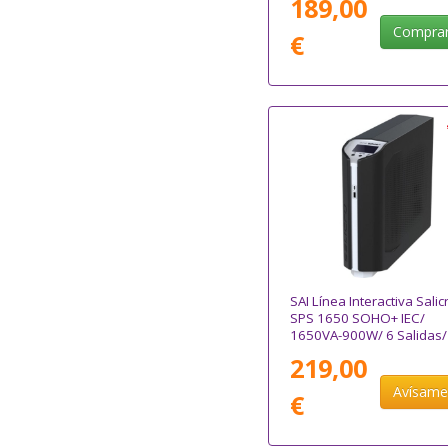
189,00
Compra
€
SAI Línea Interactiva Salic
SPS 1650 SOHO+ IEC/
1650VA-900W/ 6 Salidas/
Formato Torre
219,00
Avísam
€