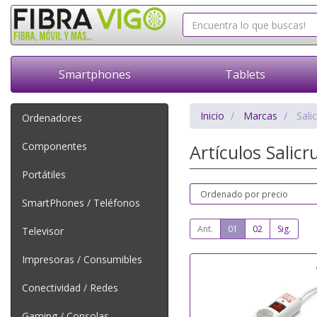
Smartphones
Tablets
Inicio
Marcas
Sali
Ordenadores
Componentes
Artículos Salicr
Portátiles
SmartPhones / Teléfonos
Ant.
01
02
Sig.
Televisor
Impresoras / Consumibles
Conectividad / Redes
Gaming / Consolas