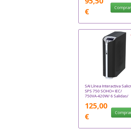
95,50
Compra
€
SAI Línea Interactiva Salic
SPS 750 SOHO+ IEC/
750VA-420W/ 6 Salidas/
Formato Torre
125,00
Compra
€