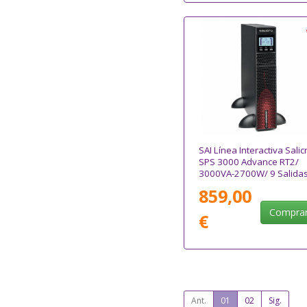
SAI Línea Interactiva Salic
SPS 3000 Advance RT2/
3000VA-2700W/ 9 Salidas
Formato Torre/ Rack
859,00
Compra
€
Ant.
01
02
Sig.