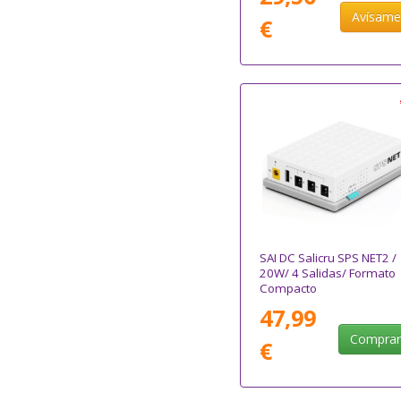
Avísam
€
SAI DC Salicru SPS NET2 /
20W/ 4 Salidas/ Formato
Compacto
47,99
Compra
€