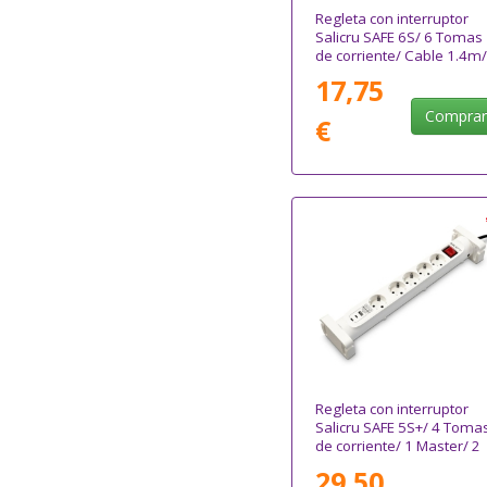
Regleta con interruptor
Salicru SAFE 6S/ 6 Tomas
de corriente/ Cable 1.4m/
Blanca
17,75
Compra
€
Regleta con interruptor
Salicru SAFE 5S+/ 4 Toma
de corriente/ 1 Master/ 2
USB Tipo-C/ 1 USB/ Cable
29,50
1.4m/ Blanca