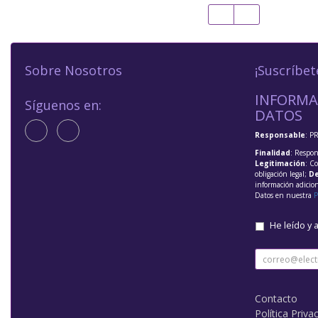
Sobre Nosotros
¡Suscríbet
INFORMA
Síguenos en:
DATOS
Responsable
: P
Finalidad
: Respon
Legitimación
: C
obligación legal;
De
información adicio
Datos en nuestra
P
He leído y 
Contacto
Política Priva