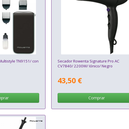
ultistyle TN9151/ con
Secador Rowenta Signature Pro AC
CV7840/ 2200W/ Iónico/ Negro
43,50 €
prar
Comprar