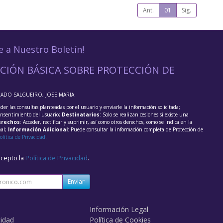
Ant.
01
Sig.
e a Nuestro Boletín!
CIÓN BÁSICA SOBRE PROTECCIÓN DE
RADO SALGUEIRO, JOSE MARIA
der las consultas planteadas por el usuario y enviarle la información solicitada;
onsentimiento del usuario;
Destinatarios
: Solo se realizan cesiones si existe una
rechos
: Acceder, rectificar y suprimir, así como otros derechos, como se indica en la
nal;
Información Adicional
: Puede consultar la información completa de Protección de
olítica de Privacidad
.
acepto la
Política de Privacidad
.
Enviar
Información Legal
cidad
Política de Cookies