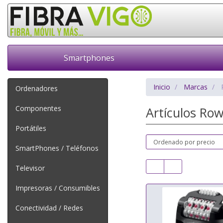
Smartphones
Inicio
Marcas
Ordenadores
Componentes
Artículos Ro
Portátiles
SmartPhones / Teléfonos
Televisor
Impresoras / Consumibles
Conectividad / Redes