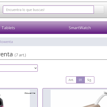
Tablets
SmartWatch
Rowenta
wenta
(7 art.)
Ant.
01
Sig.