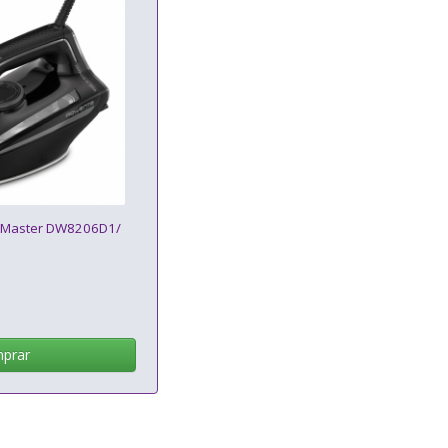
o Master DW8206D1/
prar