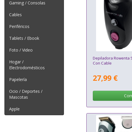
Gaming / Consolas
Cables
Periféricos
Tablets / Ebook
Foto / Video
Depiladora Rowenta S
Hogar /
Con Cable
Electrodomésticos
27,99 €
Papelería
Ocio / Deportes /
Com
Mascotas
Apple