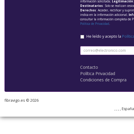
información solicitada;
Legitimación
Destinatarios
: Solo se realizan cesio
Derechos
: Acceder, rectificar y supri
indica en la información adicional;
Inf
consultar la información completa de P
Política de Privacidad
.
He leído y acepto la
Polític
Contacto
Política Privacidad
Condiciones de Compra
fibravigo.es © 2026
, , , , Españ