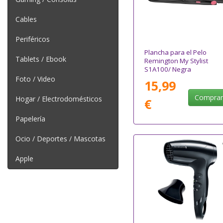
Cables
Periféricos
Plancha para el Pelo
Tablets / Ebook
Remington My Stylist
S1A100/ Negra
Foto / Video
15,99
Compra
Hogar / Electrodomésticos
€
Papelería
Ocio / Deportes / Mascotas
Apple