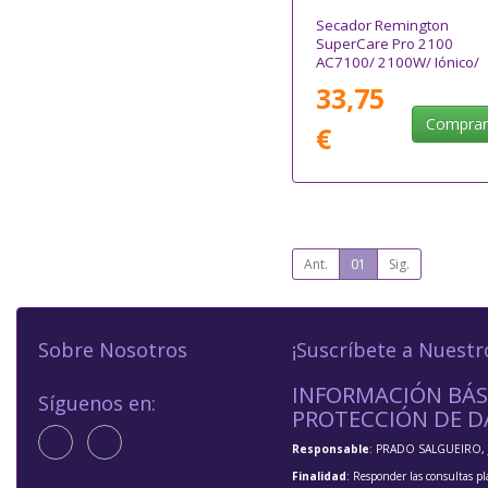
Secador Remington
SuperCare Pro 2100
AC7100/ 2100W/ Iónico/
Negro y Lila
33,75
Compra
€
Ant.
01
Sig.
Sobre Nosotros
¡Suscríbete a Nuestr
INFORMACIÓN BÁS
Síguenos en:
PROTECCIÓN DE D
Responsable
: PRADO SALGUEIRO, 
Finalidad
: Responder las consultas pl