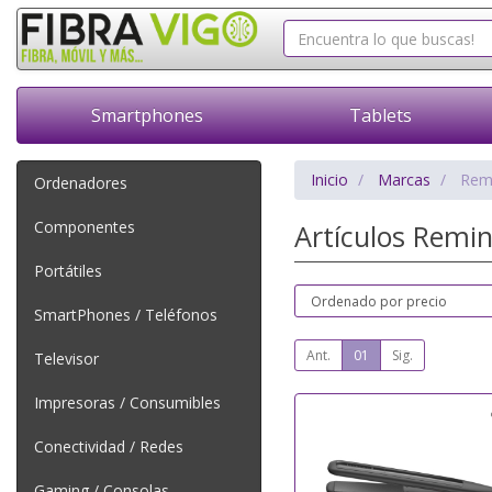
Smartphones
Tablets
Inicio
Marcas
Rem
Ordenadores
Componentes
Artículos Remi
Portátiles
SmartPhones / Teléfonos
Ant.
01
Sig.
Televisor
Impresoras / Consumibles
Conectividad / Redes
Gaming / Consolas