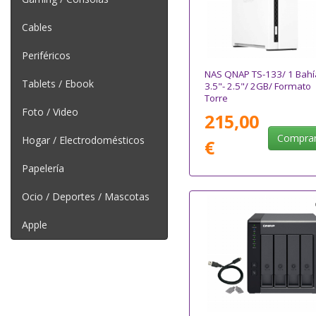
Cables
Periféricos
NAS QNAP TS-133/ 1 Bahí
Tablets / Ebook
3.5"- 2.5"/ 2GB/ Formato
Torre
Foto / Video
215,00
Compra
Hogar / Electrodomésticos
€
Papelería
Ocio / Deportes / Mascotas
Apple