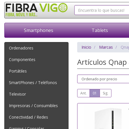
Smartphones
Tablets
Inicio
Marcas
Qna
Ordenadores
Componentes
Artículos Qnap
Portátiles
SmartPhones / Teléfonos
Ant.
01
Sig.
Televisor
Impresoras / Consumibles
Conectividad / Redes
Gaming / Consolas