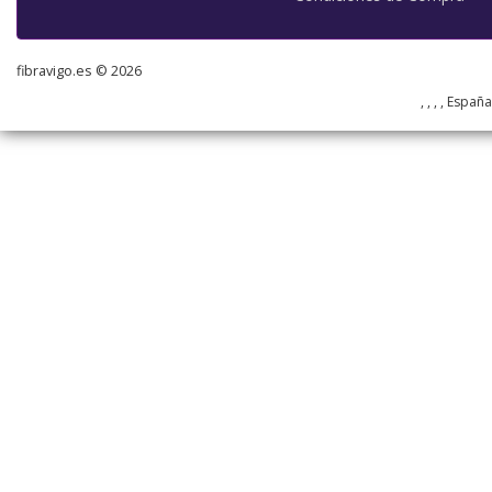
fibravigo.es © 2026
, , , , Españ