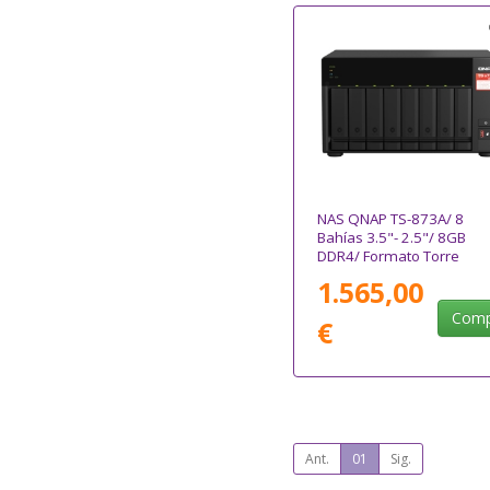
NAS QNAP TS-873A/ 8
Bahías 3.5"- 2.5"/ 8GB
DDR4/ Formato Torre
1.565,00
Comp
€
Ant.
01
Sig.