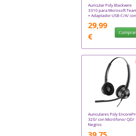
Auricular Poly Blackwire
3310 para Microsoft Tea
+ Adaptador USB-C/A/ co
Micrófono/ USB Tipo-C/
29,99
Negro
Compra
€
Auriculares Poly EncorePr
320/ con Micrófono/ QD/
Negros
39,75