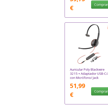
Compra
€
Auricular Poly Blackwire
3215 + Adaptador USB-C/
con Micrófono/ Jack
3.5mm/ Negro
51,99
Compra
€