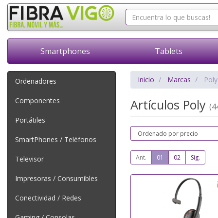
Smartphones
Tablets
Inicio
Marcas
Poly
Ordenadores
Componentes
Artículos Poly
(4
Portátiles
SmartPhones / Teléfonos
Ant.
01
02
Sig.
Televisor
Impresoras / Consumibles
Conectividad / Redes
Gaming / Consolas