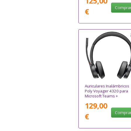
125,00
Micrófono/ Bluetooth/
Negro
Compra
€
Auriculares Inalámbricos
Poly Voyager 4320 para
Microsoft Teams +
Adaptador BT700/ con
129,00
Micrófono/ Bluetooth/
Negros
Compra
€