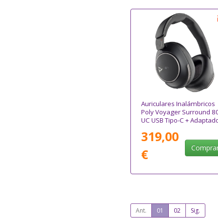
Auriculares Inalámbricos
Poly Voyager Surround 8
UC USB Tipo-C + Adaptad
USB-C/A/ con Micrófono/
319,00
Bluetooth/ Negros
Compra
€
Ant.
01
02
Sig.