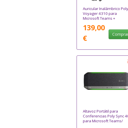
Auricular Inalámbrico Pol
Voyager 4310 para
Microsoft Teams +
Adaptador BT700 + Base 
139,00
Carga/ con Micrófono/
Bluetooth/ Negro
Compra
€
Altavoz Portátil para
Conferencias Poly Sync 4
para Microsoft Teams/
USB-Bluetooth/ Negro