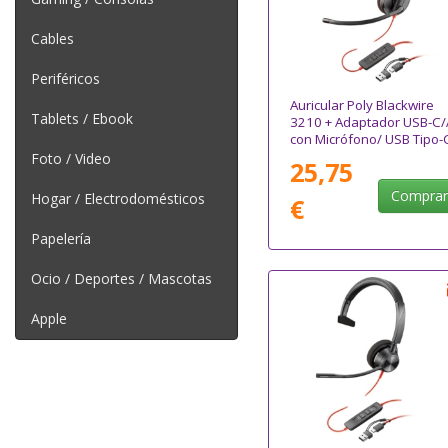
Cables
Periféricos
Auricular Poly Blackwire
Tablets / Ebook
3210 + Adaptador USB-C/
con Micrófono/ USB Tipo-
Bulk/ Negro
Foto / Video
25,75
Compra
Hogar / Electrodomésticos
€
Papelería
Ocio / Deportes / Mascotas
Apple