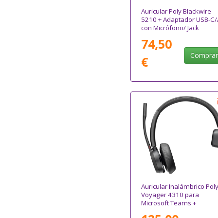
Auricular Poly Blackwire
5210 + Adaptador USB-C/
con Micrófono/ Jack
3.5mm/ Negro
74,50
Compra
€
Auricular Inalámbrico Pol
Voyager 4310 para
Microsoft Teams +
Adaptador BT700/ con