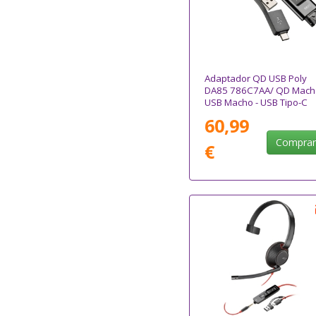
Adaptador QD USB Poly
DA85 786C7AA/ QD Mach
USB Macho - USB Tipo-C
Macho
60,99
Compra
€