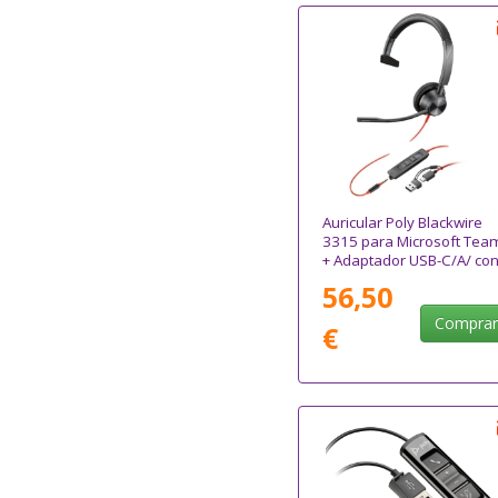
Auricular Poly Blackwire
3315 para Microsoft Tea
+ Adaptador USB-C/A/ co
Micrófono/ Jack 3.5/ Negr
56,50
Compra
€