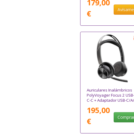
179,00
Avísam
€
Auriculares Inalámbricos
PolyVoyager Focus 2 USB
C-C + Adaptador USB-C/A
con Micrófono/ Bluetooth
195,00
Negros
Compra
€