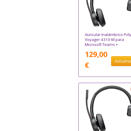
Auricular Inalámbrico Pol
Voyager 4310-M para
Microsoft Teams +
Adaptador BT700 + Base 
129,00
Carga/ con Micrófono/
Bluetooth/ Negro
Avísam
€