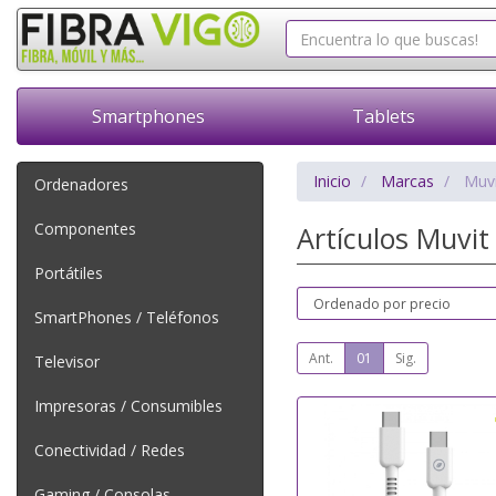
Smartphones
Tablets
Inicio
Marcas
Muvi
Ordenadores
Componentes
Artículos Muvi
Portátiles
SmartPhones / Teléfonos
Ant.
01
Sig.
Televisor
Impresoras / Consumibles
Conectividad / Redes
Gaming / Consolas