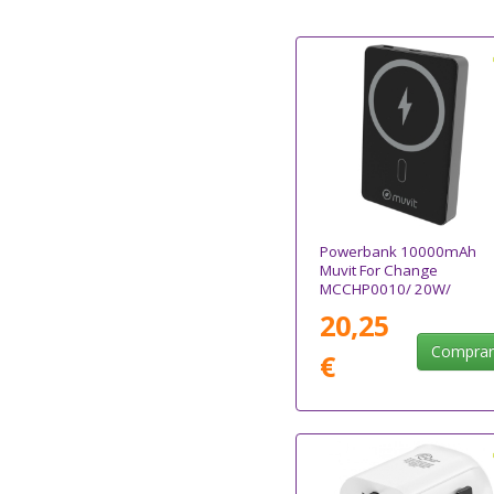
Powerbank 10000mAh
Muvit For Change
MCCHP0010/ 20W/
Wireless/ Negra/ Incluye
20,25
Cable USB Tipo-C
Compra
€