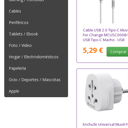
Cables
Periféricos
Cable USB 2.0 Tipo-C Muvi
Tablets / Ebook
For Change MCUSC0008/
USB Tipo-C Macho - USB
Tipo-C/ Hasta 60W/
Foto / Video
5,29 €
480Mbps/ 1.2m/ Blanco
Comprar
Hogar / Electrodomésticos
Papelería
Ocio / Deportes / Mascotas
Apple
Enchufe Universal Muvit F