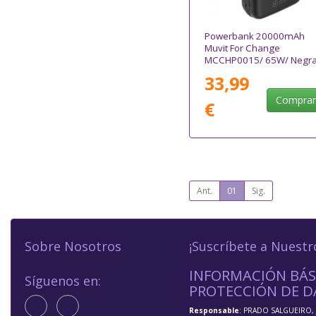
Powerbank 20000mAh
Muvit For Change
MCCHP0015/ 65W/ Negr
33,99
Compra
€
Ant.
01
Sig.
Sobre Nosotros
¡Suscríbete a Nuestr
INFORMACIÓN BÁS
Síguenos en:
PROTECCIÓN DE D
Responsable
: PRADO SALGUEIRO, 