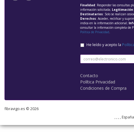
Finalidad
: Responder las consultas pl
información solicitada;
Legitimación
Destinatarios
: Solo se realizan cesio
Derechos
: Acceder, rectificar y supri
indica en la información adicional;
Inf
consultar la información completa de P
Política de Privacidad
.
He leído y acepto la
Polític
Contacto
Política Privacidad
Condiciones de Compra
fibravigo.es © 2026
, , , , Españ