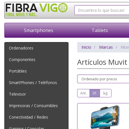
Smartphones
Tablets
Inicio
Marcas
Muvi
Ordenadores
Componentes
Artículos Muvi
Portátiles
SmartPhones / Teléfonos
Ant.
01
Sig.
Televisor
Impresoras / Consumibles
Conectividad / Redes
Gaming / Consolas