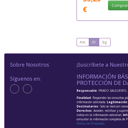
Compra
€
Ant.
01
Sig.
Sobre Nosotros
¡Suscríbete a Nuestr
INFORMACIÓN BÁS
Síguenos en:
PROTECCIÓN DE D
Responsable
: PRADO SALGUEIRO, 
Finalidad
: Responder las consultas pl
información solicitada;
Legitimación
Destinatarios
: Solo se realizan cesio
Derechos
: Acceder, rectificar y supri
indica en la información adicional;
Inf
consultar la información completa de P
Política de Privacidad
.