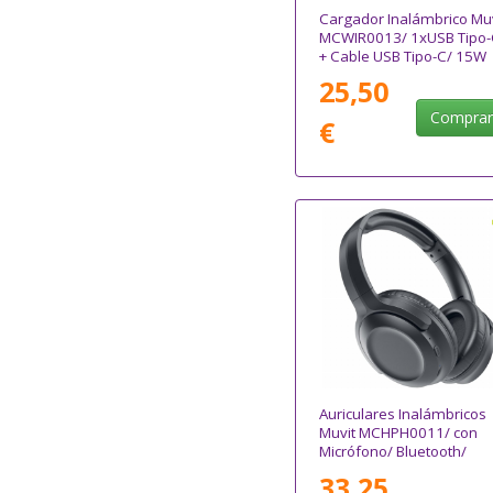
Cargador Inalámbrico Muv
MCWIR0013/ 1xUSB Tipo-
+ Cable USB Tipo-C/ 15W
25,50
Compra
€
Auriculares Inalámbricos
Muvit MCHPH0011/ con
Micrófono/ Bluetooth/
Negros
33,25