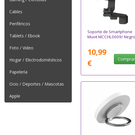
Cables
Periféricos
Soporte de Smartphone
Tablets / Ebook
Muvit MCCHL0009/ Negr
Foto / Video
10,99
Compra
Hogar / Electrodomésticos
€
Papelería
Ocio / Deportes / Mascotas
Apple