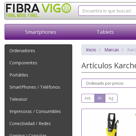
Smartphones
Tablets
Inicio
Marcas
Karc
Ordenadores
Componentes
Artículos Karch
Portátiles
SmartPhones / Teléfonos
Ant.
01
Sig.
Televisor
Impresoras / Consumibles
Conectividad / Redes
Gaming / Consolas