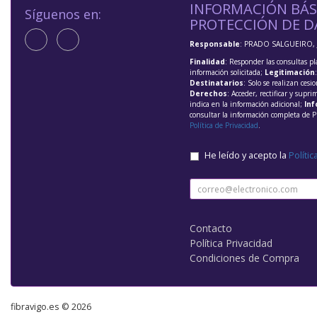
INFORMACIÓN BÁS
Síguenos en:
PROTECCIÓN DE D
Responsable
: PRADO SALGUEIRO, 
Finalidad
: Responder las consultas pl
información solicitada;
Legitimación
Destinatarios
: Solo se realizan cesio
Derechos
: Acceder, rectificar y supri
indica en la información adicional;
Inf
consultar la información completa de P
Política de Privacidad
.
He leído y acepto la
Polític
Contacto
Política Privacidad
Condiciones de Compra
fibravigo.es © 2026