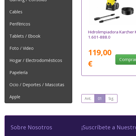
Cables
Periféricos
Hidrolimpiadora Karcher 
Tablets / Ebook
1.601-888.0
Foto / Video
119,00
Compra
Hogar / Electrodomésticos
€
Papelería
Ocio / Deportes / Mascotas
Apple
Ant.
01
Sig.
Sobre Nosotros
¡Suscríbete a Nuestr