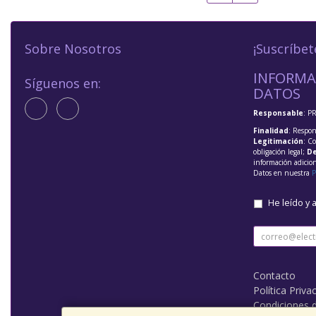
Sobre Nosotros
¡Suscríbet
INFORMA
Síguenos en:
DATOS
Responsable
: P
Finalidad
: Respon
Legitimación
: C
obligación legal;
De
información adicio
Datos en nuestra
P
He leído y 
Contacto
Política Priva
Condiciones 