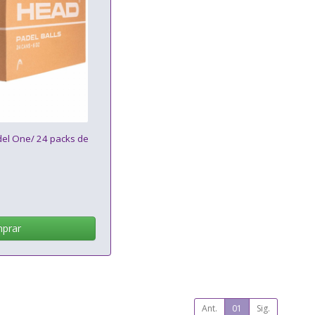
el One/ 24 packs de
prar
Ant.
01
Sig.