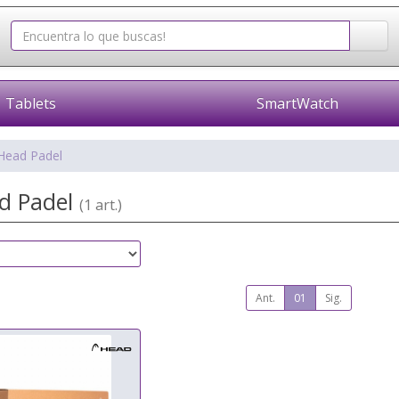
Tablets
SmartWatch
Head Padel
ad Padel
(1 art.)
Ant.
01
Sig.