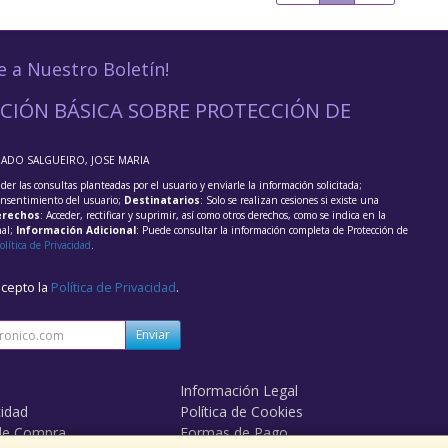
e a Nuestro Boletín!
CIÓN BÁSICA SOBRE PROTECCIÓN DE
RADO SALGUEIRO, JOSE MARIA
der las consultas planteadas por el usuario y enviarle la información solicitada;
onsentimiento del usuario;
Destinatarios
: Solo se realizan cesiones si existe una
rechos
: Acceder, rectificar y suprimir, así como otros derechos, como se indica en la
nal;
Información Adicional
: Puede consultar la información completa de Protección de
olítica de Privacidad
.
acepto la
Política de Privacidad
.
Enviar
Información Legal
cidad
Política de Cookies
de Compra
Formas de Pago