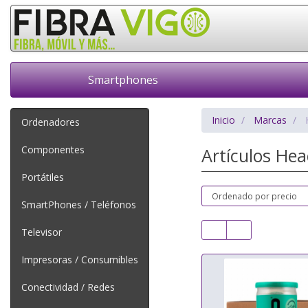
Smartphones
Inicio
Marcas
Ordenadores
Componentes
Artículos He
Portátiles
SmartPhones / Teléfonos
Televisor
Impresoras / Consumibles
Conectividad / Redes