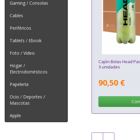
Gaming / Consolas
Cables
Periféricos
Tablets / Ebook
Foto / Video
Cajón Bolas Head Pad
Hogar /
3 unidades
Electrodomésticos
90,50 €
Papelería
Ocio / Deportes /
Com
Mascotas
Apple