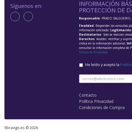
INFORMACIÓN BÁS
Síguenos en:
PROTECCIÓN DE D
Responsable
: PRADO SALGUEIRO, 
Finalidad
: Responder las consultas pl
información solicitada;
Legitimación
Destinatarios
: Solo se realizan cesio
Derechos
: Acceder, rectificar y supri
indica en la información adicional;
Inf
consultar la información completa de P
Política de Privacidad
.
He leído y acepto la
Polític
Contacto
Política Privacidad
Condiciones de Compra
fibravigo.es © 2026