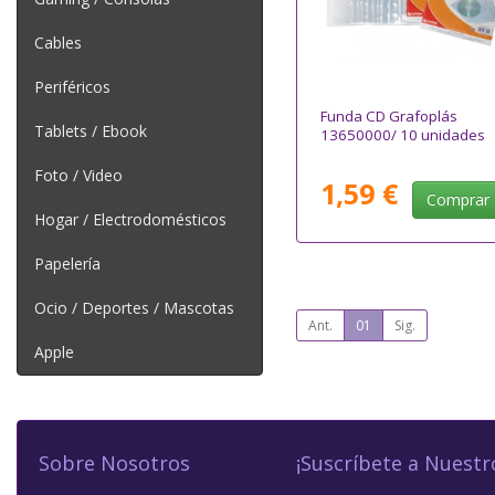
Cables
Periféricos
Funda CD Grafoplás
Tablets / Ebook
13650000/ 10 unidades
Foto / Video
1,59 €
Comprar
Hogar / Electrodomésticos
Papelería
Ocio / Deportes / Mascotas
Ant.
01
Sig.
Apple
Sobre Nosotros
¡Suscríbete a Nuestr