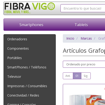
Smartphones
Tablets
Inicio
Marcas
Graf
Ordenadores
Componentes
Artículos Graf
Portátiles
SmartPhones / Teléfonos
Ant.
01
Sig.
Televisor
Impresoras / Consumibles
Conectividad / Redes
Gaming / Consolas