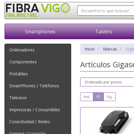
Smartphones
Tablets
Inicio
Marcas
Giga
Ordenadores
Componentes
Artículos Gigas
Portátiles
SmartPhones / Teléfonos
Ant.
01
Sig.
Televisor
Impresoras / Consumibles
Conectividad / Redes
Gaming / Consolas