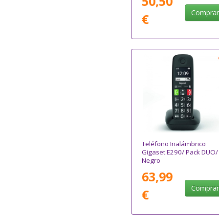
50,50
Compra
€
Teléfono Inalámbrico
Gigaset E290/ Pack DUO/
Negro
63,99
Compra
€