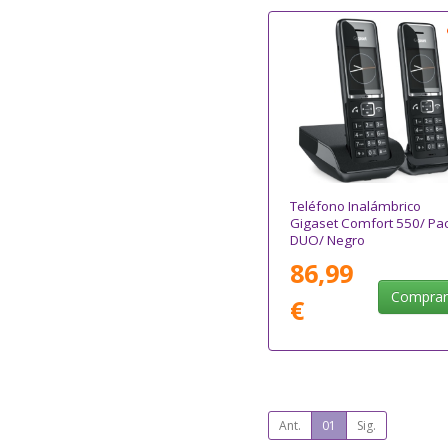
Teléfono Inalámbrico
Gigaset Comfort 550/ Pa
DUO/ Negro
86,99
Compra
€
Ant.
01
Sig.