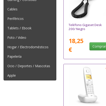
Cables
Periféricos
Teléfono Gigaset Desk
Tablets / Ebook
200/ Negro
Foto / Video
18,25
Compra
Hogar / Electrodomésticos
€
Papelería
Ocio / Deportes / Mascotas
Apple