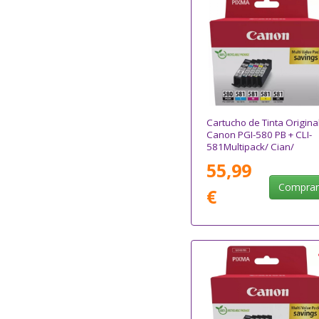
Cartucho de Tinta Origina
Canon PGI-580 PB + CLI-
581Multipack/ Cian/
Magenta/ Amarillo/ Negr
55,99
Compra
€