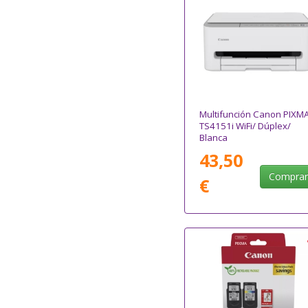
Multifunción Canon PIXM
TS4151i WiFi/ Dúplex/
Blanca
43,50
Compra
€