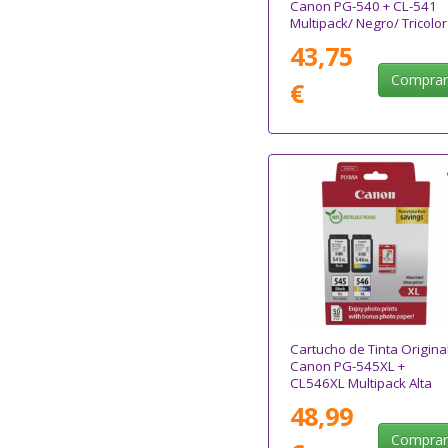
Canon PG-540 + CL-541
Multipack/ Negro/ Tricolor
Papel Fotográfico
43,75
Compra
€
Cartucho de Tinta Origina
Canon PG-545XL +
CL546XL Multipack Alta
Capacidad/ Negro/ Tricol
48,99
+ Papel Fotográfico
Compra