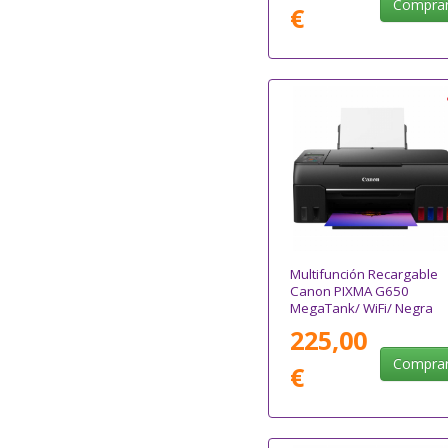
Compra
€
Multifunción Recargable
Canon PIXMA G650
MegaTank/ WiFi/ Negra
225,00
Compra
€