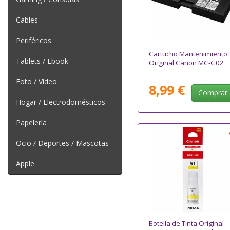
Cables
Periféricos
Cartucho Mantenimiento
Tablets / Ebook
Original Canon MC-G02
Foto / Video
8,99 €
Comprar
Hogar / Electrodomésticos
Papelería
Ocio / Deportes / Mascotas
Apple
Botella de Tinta Original