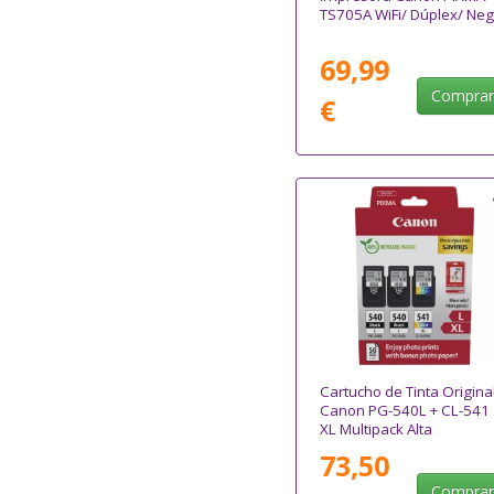
TS705A WiFi/ Dúplex/ Neg
69,99
Compra
€
Cartucho de Tinta Origina
Canon PG-540L + CL-541
XL Multipack Alta
Capacidad/ 2x Negro/
73,50
Tricolor + Papel Fotográfi
Compra