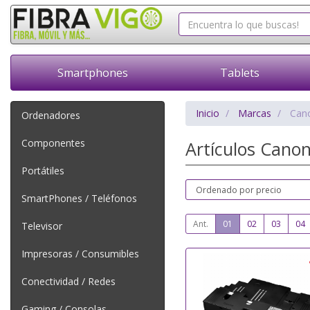
Smartphones
Tablets
Inicio
Marcas
Can
Ordenadores
Componentes
Artículos Cano
Portátiles
SmartPhones / Teléfonos
Ant.
01
02
03
04
Televisor
Impresoras / Consumibles
Conectividad / Redes
Gaming / Consolas