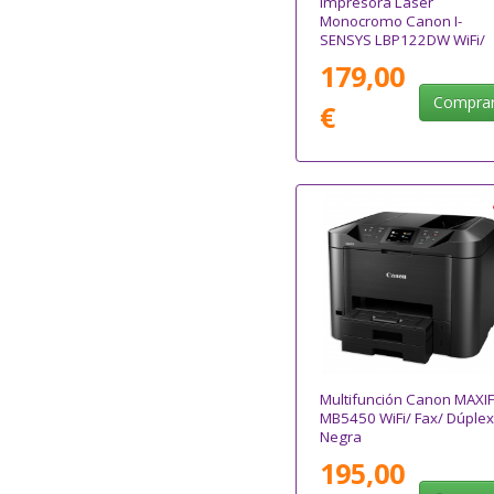
Impresora Láser
Monocromo Canon I-
SENSYS LBP122DW WiFi/
Dúplex/ Negra
179,00
Compra
€
Multifunción Canon MAXIF
MB5450 WiFi/ Fax/ Dúplex
Negra
195,00