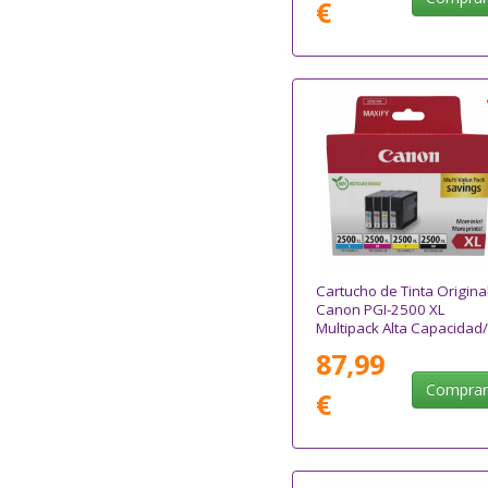
€
Cartucho de Tinta Origina
Canon PGI-2500 XL
Multipack Alta Capacidad/
Cian/ Magenta/ Amarillo/
87,99
Negro
Compra
€