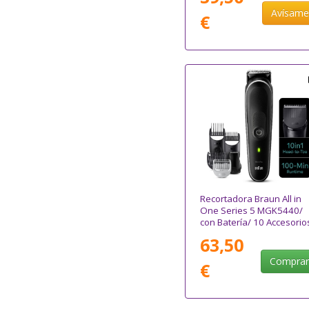
Avísam
€
Recortadora Braun All in
One Series 5 MGK5440/
con Batería/ 10 Accesorio
63,50
Compra
€