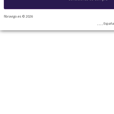
fibravigo.es © 2026
, , , , Españ