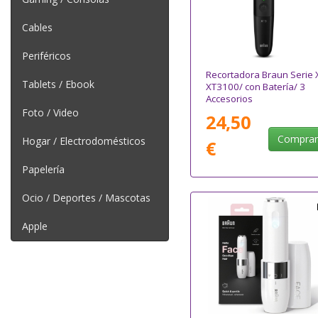
Cables
Periféricos
Recortadora Braun Serie 
Tablets / Ebook
XT3100/ con Batería/ 3
Accesorios
Foto / Video
24,50
Compra
Hogar / Electrodomésticos
€
Papelería
Ocio / Deportes / Mascotas
Apple