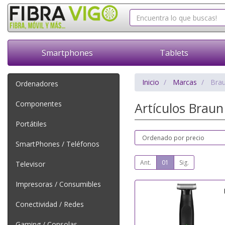
Smartphones
Tablets
Inicio
Marcas
Bra
Ordenadores
Componentes
Artículos Brau
Portátiles
SmartPhones / Teléfonos
Ant.
01
Sig.
Televisor
Impresoras / Consumibles
Conectividad / Redes
Gaming / Consolas