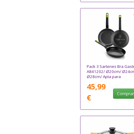
Pack 3 Sartenes Bra Gast
A841202/ Ø20cm/ Ø24c
Ø28cm/ Apta para
Inducción
45,99
Compra
€