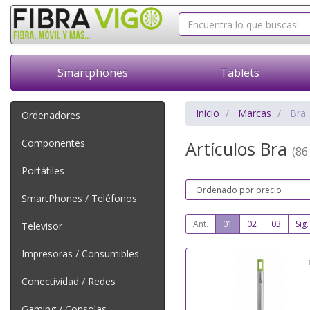
Smartphones
Tablets
Inicio
Marcas
Bra
Ordenadores
Componentes
Artículos Bra
(86 
Portátiles
SmartPhones / Teléfonos
Ant.
01
02
03
Sig.
Televisor
Impresoras / Consumibles
Conectividad / Redes
Gaming / Consolas