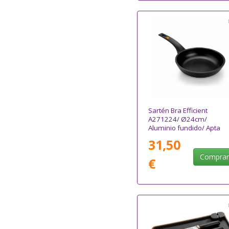
Sartén Bra Efficient
A271224/ Ø24cm/
Aluminio fundido/ Apta
para Inducción
31,50
Compra
€