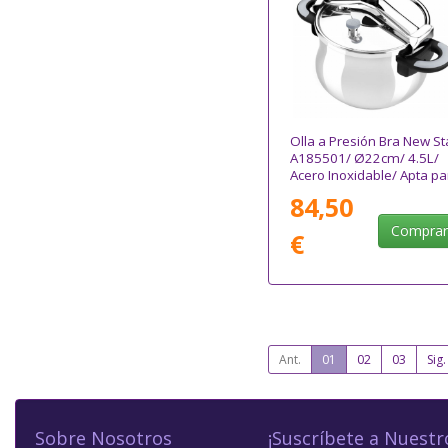
Olla a Presión Bra New St
A185501/ Ø22cm/ 4.5L/
Acero Inoxidable/ Apta pa
Inducción
84,50
Compra
€
Ant.
01
02
03
Sig.
Sobre Nosotros
¡Suscríbete a Nuestr