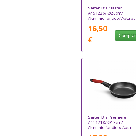
Sartén Bra Master
A451226/ Ø26cm/
Aluminio forjado/ Apta pa
Inducción
16,50
Compra
€
Sartén Bra Premiere
A411218/ Ø18cm/
Aluminio fundido/ Apta
para Inducción