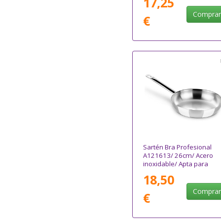
17,25
Compra
€
Sartén Bra Profesional
A121613/ 26cm/ Acero
inoxidable/ Apta para
Inducción
18,50
Compra
€