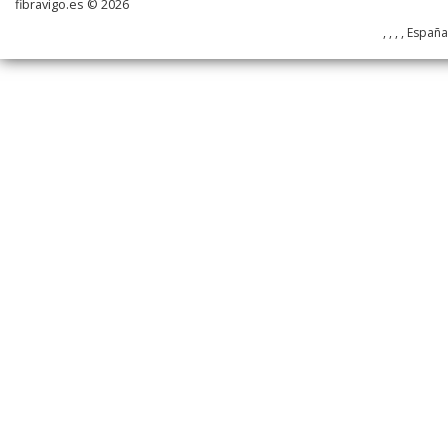
fibravigo.es © 2026
, , , , Españ