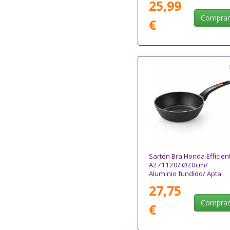
25,99
Compra
€
Sartén Bra Honda Efficien
A271120/ Ø20cm/
Aluminio fundido/ Apta
para Inducción
27,75
Compra
€