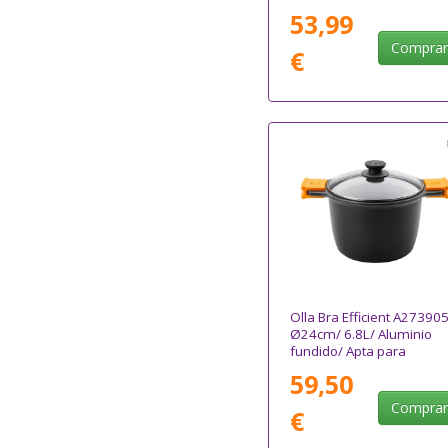
para Inducción
53,99
Compra
€
Olla Bra Efficient A273905
Ø24cm/ 6.8L/ Aluminio
fundido/ Apta para
Inducción
59,50
Compra
€