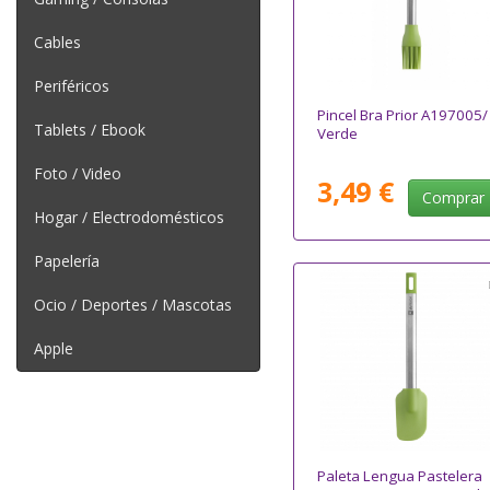
Cables
Periféricos
Pincel Bra Prior A197005/
Tablets / Ebook
Verde
Foto / Video
3,49 €
Comprar
Hogar / Electrodomésticos
Papelería
Ocio / Deportes / Mascotas
Apple
Paleta Lengua Pastelera