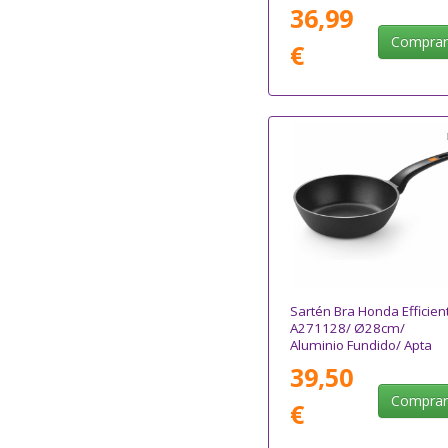
para Inducción
36,99
Compra
€
Sartén Bra Honda Efficien
A271128/ Ø28cm/
Aluminio Fundido/ Apta
para Inducción
39,50
Compra
€