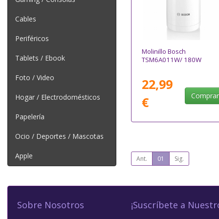
Cables
Periféricos
Molinillo Bosch
Tablets / Ebook
TSM6A011W/ 180W
Foto / Video
22,99
Compra
Hogar / Electrodomésticos
€
Papelería
Ocio / Deportes / Mascotas
Apple
Ant.
01
Sig.
Sobre Nosotros
¡Suscríbete a Nuestr