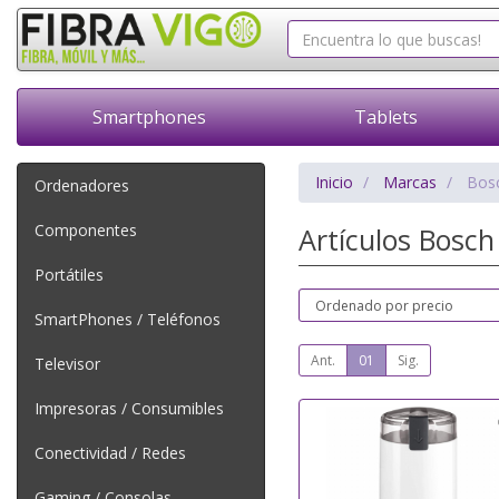
Smartphones
Tablets
Inicio
Marcas
Bos
Ordenadores
Componentes
Artículos Bosc
Portátiles
SmartPhones / Teléfonos
Ant.
01
Sig.
Televisor
Impresoras / Consumibles
Conectividad / Redes
Gaming / Consolas