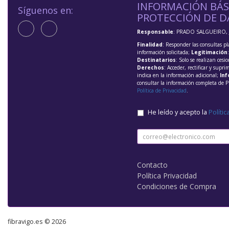
INFORMACIÓN BÁS
Síguenos en:
PROTECCIÓN DE D
Responsable
: PRADO SALGUEIRO, 
Finalidad
: Responder las consultas pl
información solicitada;
Legitimación
Destinatarios
: Solo se realizan cesio
Derechos
: Acceder, rectificar y supri
indica en la información adicional;
Inf
consultar la información completa de P
Política de Privacidad
.
He leído y acepto la
Polític
Contacto
Política Privacidad
Condiciones de Compra
fibravigo.es © 2026