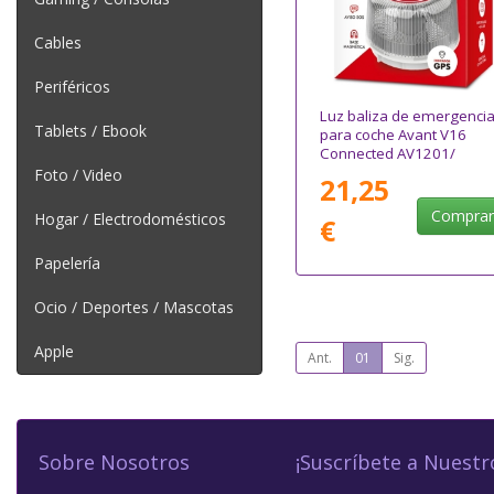
Cables
Periféricos
Luz baliza de emergenci
Tablets / Ebook
para coche Avant V16
Connected AV1201/
Homologada/ Base
Foto / Video
21,25
Imantada/ Geolocalizable
Funciona a Pilas
Compra
Hogar / Electrodomésticos
€
Papelería
Ocio / Deportes / Mascotas
Apple
Ant.
01
Sig.
Sobre Nosotros
¡Suscríbete a Nuestr