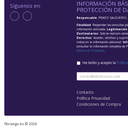
INFORMACIÓN BÁS
Síguenos en:
PROTECCIÓN DE D
Responsable
: PRADO SALGUEIRO, 
Finalidad
: Responder las consultas pl
información solicitada;
Legitimación
Destinatarios
: Solo se realizan cesio
Derechos
: Acceder, rectificar y supri
indica en la información adicional;
Inf
consultar la información completa de P
Política de Privacidad
.
He leído y acepto la
Polític
Contacto
Política Privacidad
Condiciones de Compra
fibravigo.es © 2026