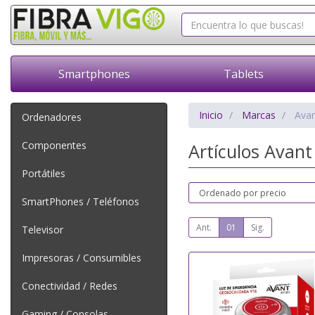
Smartphones
Tablets
Inicio
Marcas
Ava
Ordenadores
Componentes
Artículos Avan
Portátiles
SmartPhones / Teléfonos
Ant.
01
Sig.
Televisor
Impresoras / Consumibles
Conectividad / Redes
Gaming / Consolas