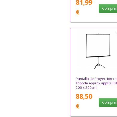
81,99
Compra
€
Pantalla de Proyección co
Trípode Approx appP200T
200 x 200cm
88,50
Compra
€