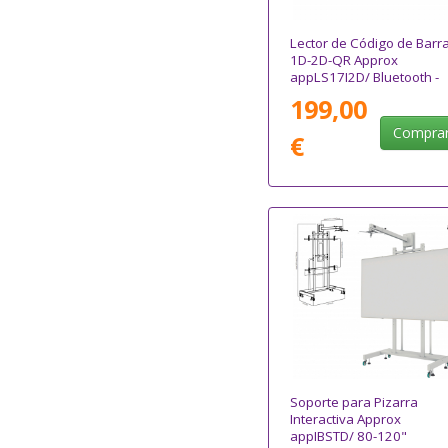
Lector de Código de Barr
1D-2D-QR Approx
appLS17I2D/ Bluetooth -
USB - Radiofrecuencia
199,00
Compra
€
Soporte para Pizarra
Interactiva Approx
appIBSTD/ 80-120"