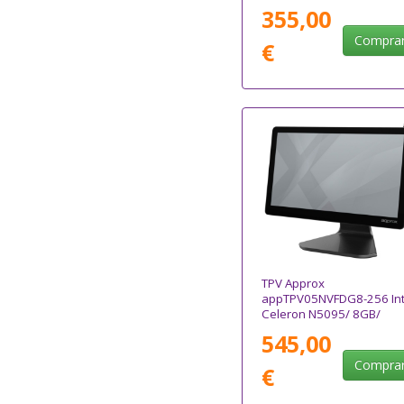
355,00
Compra
€
TPV Approx
appTPV05NVFDG8-256 Int
Celeron N5095/ 8GB/
256GB SSD/ 15.6"/ Táctil/
545,00
WiFI
Compra
€