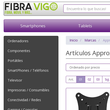
Smartphones
Tablets
Inicio
Marcas
App
Ordenadores
Componentes
Artículos Appr
Portátiles
SmartPhones / Teléfonos
Ant.
01
02
03
Sig.
Televisor
Impresoras / Consumibles
Conectividad / Redes
Gaming / Consolas