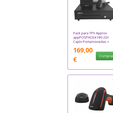
Pack para TPV Approx
appPOSPACK4180-2D/
Cajón Portamonedas +
Impresora Térmica de
169,00
Tickets + Lector de Códig
+ Rollos Térmicos
Compra
€