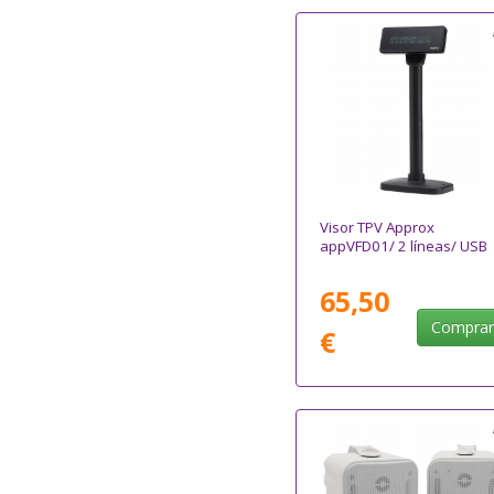
Visor TPV Approx
appVFD01/ 2 líneas/ USB
65,50
Compra
€