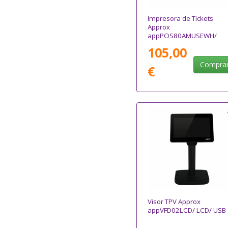
Impresora de Tickets
Approx
appPOS80AMUSEWH/
Térmica/ Ancho papel
105,00
80mm/ USB-RS232-
Ethernet/ Blanca
Compra
€
Visor TPV Approx
appVFD02LCD/ LCD/ USB