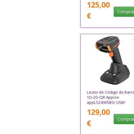
125,00
Compra
€
Lector de Código de Barr
1D-2D-QR Approx
appLS24WSBS/ USB/
Bluetooth/ Radiofrecuenc
129,00
Compra
€