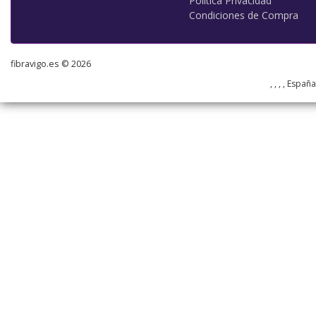
Política Privacidad
Condiciones de Compra
fibravigo.es © 2026
, , , , Españ