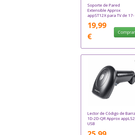
Soporte de Pared
Extensible Approx
appST12X para TV de 17-
55"/ hasta 30kg
19,99
Compra
€
Lector de Código de Barr
1D-2D-QR Approx appLS2
USB
25,99