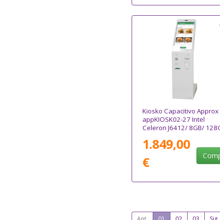
Kiosko Capacitivo Approx
appKIOSK02-27 Intel
Celeron J6412/ 8GB/ 128
SSD/ 27"/ Táctil
1.849,00
Comp
€
Ant.
01
02
03
Sig.