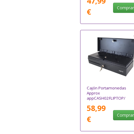
47,99
Compra
€
Cajón Portamonedas
Approx
appCASH02FLIPTOP/
Manual y Automático/
58,99
Negro
Compra
€