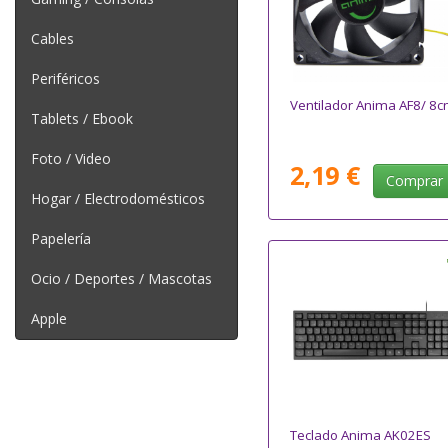
Cables
Periféricos
Ventilador Anima AF8/ 8
Tablets / Ebook
Foto / Video
2,19 €
Comprar
Hogar / Electrodomésticos
Papelería
Ocio / Deportes / Mascotas
Apple
Teclado Anima AK02ES