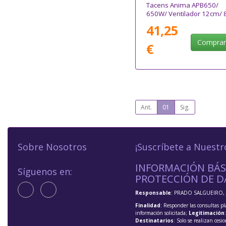
Tacens Anima APB650/
650W/ Ventilador 12cm/ 
Plus Silver
41,25
Compra
€
Ant.
01
Sig.
Sobre Nosotros
¡Suscríbete a Nuestr
INFORMACIÓN BÁS
Síguenos en:
PROTECCIÓN DE D
Responsable
: PRADO SALGUEIRO, 
Finalidad
: Responder las consultas pl
información solicitada;
Legitimación
Destinatarios
: Solo se realizan cesio