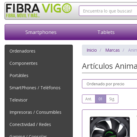
Smartphones
Tablets
Inicio
Marcas
Ani
Ordenadores
Componentes
Artículos Anim
Portátiles
SmartPhones / Teléfonos
Ant.
01
Sig.
Televisor
Impresoras / Consumibles
Conectividad / Redes
Gaming / Consolas