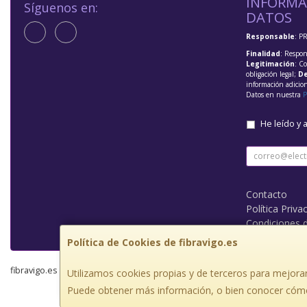
INFORMA
Síguenos en:
DATOS
Responsable
: P
Finalidad
: Respon
Legitimación
: C
obligación legal;
De
información adicio
Datos en nuestra
P
He leído y 
Contacto
Política Priva
Condiciones 
Política de Cookies de fibravigo.es
fibravigo.es © 2026
Utilizamos cookies propias y de terceros para mejorar
Puede obtener más información, o bien conocer cómo