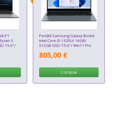
ook P1
Portátil Samsung Galaxy Book4
Ryzen 5
Intel Core i5-1335U/ 16GB/
D/ 15.6"/
512GB SSD/ 15.6"/ Win11 Pro
o
805,00 €
Comprar