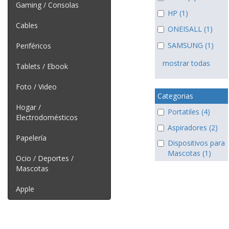
Gaming / Consolas
HP (1)
Cables
ONEISALL (1)
SAMSUNG (1)
Periféricos
mostrar todas
Tablets / Ebook
Foto / Video
Categorias
Hogar /
Portatiles (4)
Electrodomésticos
Aspiradores (2)
Papelería
Dispositivos para
Mascotas (1)
Ocio / Deportes /
Mascotas
Apple