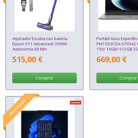
Aspirador Escoba con batería
Portátil Asus ExpertB
Dyson V11 Advanced/ 200W/
PM1503CDA-S70542 
Autonomía 60 Min
150/ 16GB/ 512GB SS
Sin Sistema Operativ
515,00 €
669,00 €
Comprar
Comprar
Destacado