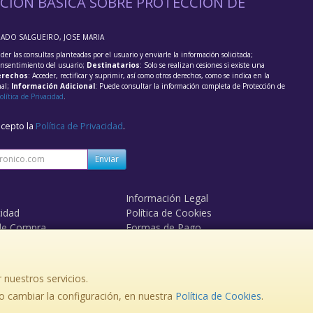
CIÓN BÁSICA SOBRE PROTECCIÓN DE
RADO SALGUEIRO, JOSE MARIA
der las consultas planteadas por el usuario y enviarle la información solicitada;
onsentimiento del usuario;
Destinatarios
: Solo se realizan cesiones si existe una
rechos
: Acceder, rectificar y suprimir, así como otros derechos, como se indica en la
nal;
Información Adicional
: Puede consultar la información completa de Protección de
olítica de Privacidad
.
acepto la
Política de Privacidad
.
Enviar
Información Legal
cidad
Política de Cookies
de Compra
Formas de Pago
 nuestros servicios.
, , , , España. - C.I.F.: 36174987N - Tfno:
 cambiar la configuración, en nuestra
Política de Cookies
.