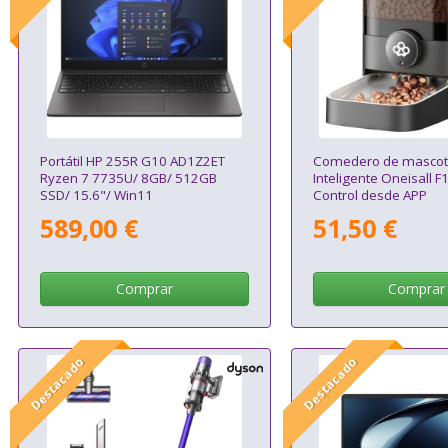
Portátil HP 255R G10 AD1Z2ET
Comedero de mascot
Ryzen 7 7735U/ 8GB/ 512GB
Inteligente Oneisall F
SSD/ 15.6"/ Win11
Control desde APP
589,00 €
51,50 €
Comprar
Comprar
Destacado
Destacado