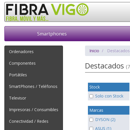
Smartphones
Inicio
Destacados
Ordenadores
Componentes
Destacados
(7
Portátiles
SmartPhones / Teléfonos
Stock
Solo con Stock
Televisor
Impresoras / Consumibles
Marcas
DYSON (2)
Conectividad / Redes
ASUS (1)