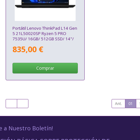
Portátil Lenovo ThinkPad L14 Gen
5 21L50020SP Ryzen 5 PRO
7535U/ 16GB/ 512GB SSD/ 14"/
Win11 Pro
835,00 €
Comprar
Ant.
01
e a Nuestro Boletín!