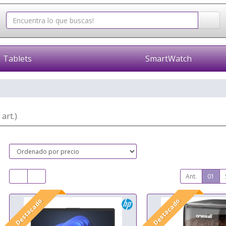
Tablets
SmartWatch
 art.)
Ant.
01
Destacado
Destacado