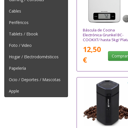
Cables
Periféricos
Báscula de Cocina
Tablets / Ebook
Electrónica Grunkel BC-
COOKXT/ hasta 5kg/ Plat
Foto / Video
12,50
Compra
Hogar / Electrodomésticos
€
Papelería
Ocio / Deportes / Mascotas
Apple