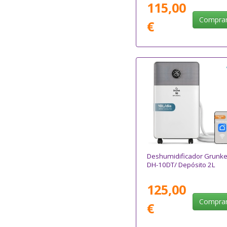
115,00
Compra
€
Deshumidificador Grunke
DH-10DT/ Depósito 2L
125,00
Compra
€