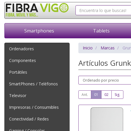
Smartphones
Tablets
Inicio
Marcas
Grun
Ordenadores
Componentes
Artículos Grun
Portátiles
SmartPhones / Teléfonos
Ant.
01
02
Sig.
Televisor
Impresoras / Consumibles
Conectividad / Redes
Gaming / Consolas