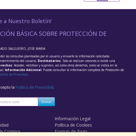
e a Nuestro Boletín!
CIÓN BÁSICA SOBRE PROTECCIÓN DE
RADO SALGUEIRO, JOSE MARIA
der las consultas planteadas por el usuario y enviarle la información solicitada;
onsentimiento del usuario;
Destinatarios
: Solo se realizan cesiones si existe una
rechos
: Acceder, rectificar y suprimir, así como otros derechos, como se indica en la
nal;
Información Adicional
: Puede consultar la información completa de Protección de
olítica de Privacidad
.
acepto la
Política de Privacidad
.
Enviar
Información Legal
cidad
Política de Cookies
de Compra
Formas de Pago