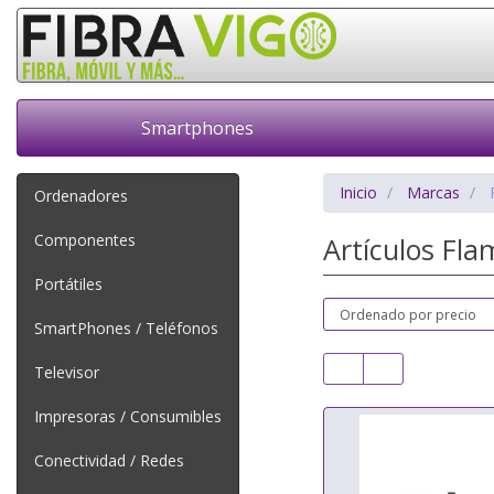
Smartphones
Inicio
Marcas
Ordenadores
Componentes
Artículos Fla
Portátiles
SmartPhones / Teléfonos
Televisor
Impresoras / Consumibles
Conectividad / Redes