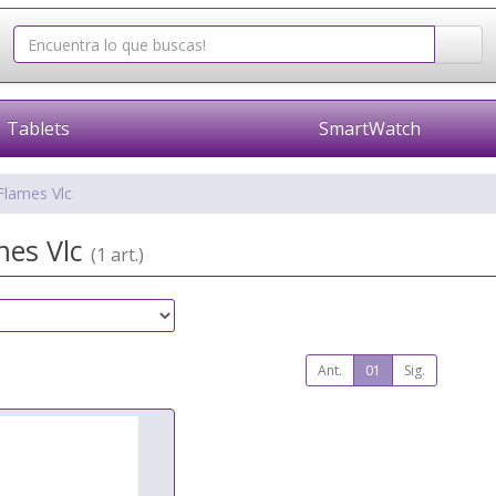
Tablets
SmartWatch
Flames Vlc
mes Vlc
(1 art.)
Ant.
01
Sig.