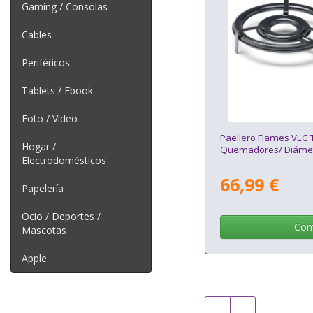
Gaming / Consolas
Cables
Periféricos
Tablets / Ebook
Foto / Video
Paellero Flames VLC 
Hogar /
Quemadores/ Diáme
Electrodomésticos
66,99 €
Papelería
Ocio / Deportes /
Com
Mascotas
Apple