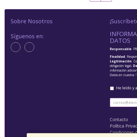
Sobre Nosotros
¡Suscríbet
INFORMA
Síguenos en:
DATOS
Responsable
: P
Finalidad
: Respon
Legitimación
: C
obligación legal;
De
información adicio
Datos en nuestra
P
He leído y 
Contacto
Política Priva
Condiciones 