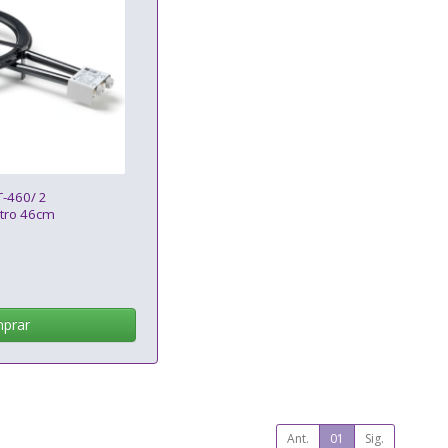
T-460/ 2
tro 46cm
prar
Ant.
01
Sig.