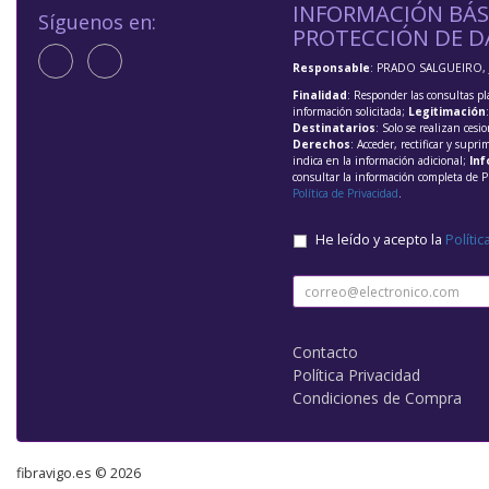
INFORMACIÓN BÁS
Síguenos en:
PROTECCIÓN DE D
Responsable
: PRADO SALGUEIRO, 
Finalidad
: Responder las consultas pl
información solicitada;
Legitimación
Destinatarios
: Solo se realizan cesio
Derechos
: Acceder, rectificar y supri
indica en la información adicional;
Inf
consultar la información completa de P
Política de Privacidad
.
He leído y acepto la
Polític
Contacto
Política Privacidad
Condiciones de Compra
fibravigo.es © 2026