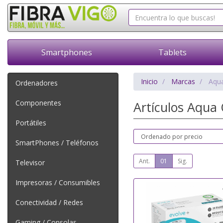
Smartphones
Tablets
Inicio
Marcas
Aqu
Ordenadores
Componentes
Artículos Aqu
Portátiles
SmartPhones / Teléfonos
Ant.
01
Sig.
Televisor
Impresoras / Consumibles
Conectividad / Redes
Gaming / Consolas