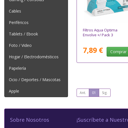
Cables
Periféricos
Filtros Aqua Optima
Tablets / Ebook
Envolve +/ Pack 3
Foto / Video
7,89 €
Comprar
Hogar / Electrodomésticos
Papelería
Ocio / Deportes / Mascotas
Apple
Ant.
01
Sig.
Sobre Nosotros
¡Suscríbete a Nuestr