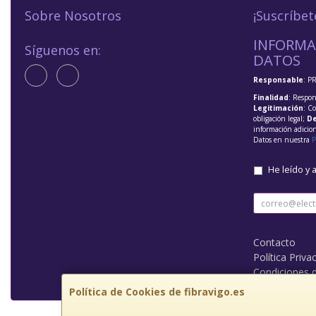
Sobre Nosotros
¡Suscríbet
INFORMA
Síguenos en:
DATOS
Responsable
: P
Finalidad
: Respon
Legitimación
: C
obligación legal;
De
información adicio
Datos en nuestra
P
He leído y 
Contacto
Política Priva
Condiciones 
Política de Cookies de fibravigo.es