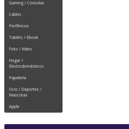
Gaming / Consolas
Cables
Periféricos
Tablets / Ebook
Foto / Video
Hogar /
Electrodomésticos
Papelería
Ocio / Deportes /
Mascotas
Apple