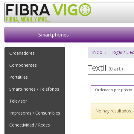
Smartphones
Inicio
Hogar / Ele
Ordenadores
Componentes
Textil
(0 art.)
Portátiles
SmartPhones / Teléfonos
Televisor
No hay resultados.
Impresoras / Consumibles
Conectividad / Redes