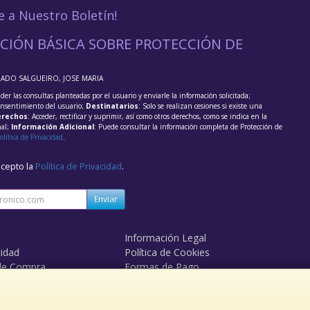
e a Nuestro Boletín!
CIÓN BÁSICA SOBRE PROTECCIÓN DE
RADO SALGUEIRO, JOSE MARIA
der las consultas planteadas por el usuario y enviarle la información solicitada;
onsentimiento del usuario;
Destinatarios
: Solo se realizan cesiones si existe una
rechos
: Acceder, rectificar y suprimir, así como otros derechos, como se indica en la
nal;
Información Adicional
: Puede consultar la información completa de Protección de
olítica de Privacidad
.
acepto la
Política de Privacidad
.
Enviar
Información Legal
cidad
Política de Cookies
de Compra
Formas de Pago