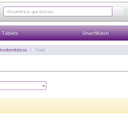
Tablets
SmartWatch
ctrodomésticos
Textil