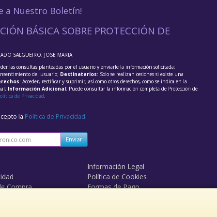
e a Nuestro Boletín!
CIÓN BÁSICA SOBRE PROTECCIÓN DE
RADO SALGUEIRO, JOSE MARIA
der las consultas planteadas por el usuario y enviarle la información solicitada;
onsentimiento del usuario;
Destinatarios
: Solo se realizan cesiones si existe una
rechos
: Acceder, rectificar y suprimir, así como otros derechos, como se indica en la
nal;
Información Adicional
: Puede consultar la información completa de Protección de
olítica de Privacidad
.
acepto la
Política de Privacidad
.
Enviar
Información Legal
cidad
Política de Cookies
de Compra
Formas de Pago