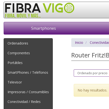
Smartphones
Inicio
Conectivida
Ordenadores
Componentes
Router Fritz
Portátiles
SmartPhones / Teléfonos
Televisor
No hay resultados.
Impresoras / Consumibles
Conectividad / Redes