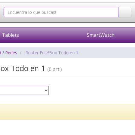
Tablets
SmartWatch
d / Redes
Router Fritz!Box Todo en 1
!Box Todo en 1
(0 art.)