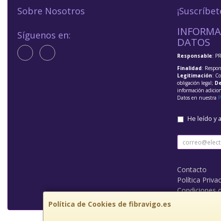
Sobre Nosotros
¡Suscríbet
INFORMA
Síguenos en:
DATOS
Responsable
: P
Finalidad
: Respon
Legitimación
: C
obligación legal;
De
información adicio
Datos en nuestra
P
He leído y 
Contacto
Política Priva
Condiciones 
Política de Cookies de fibravigo.es