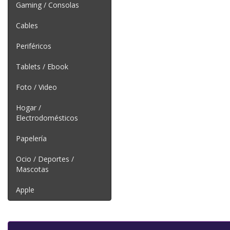
Gaming / Consolas
Cables
Periféricos
Tablets / Ebook
Foto / Video
Hogar /
Electrodomésticos
Papelería
Ocio / Deportes /
Mascotas
Apple