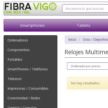
Smartphones
Tablets
Inicio
Ocio / Deportes
Ordenadores
Componentes
Relojes Multim
Portátiles
SmartPhones / Teléfonos
Televisor
No hay resultados.
Impresoras / Consumibles
Conectividad / Redes
Gaming / Consolas