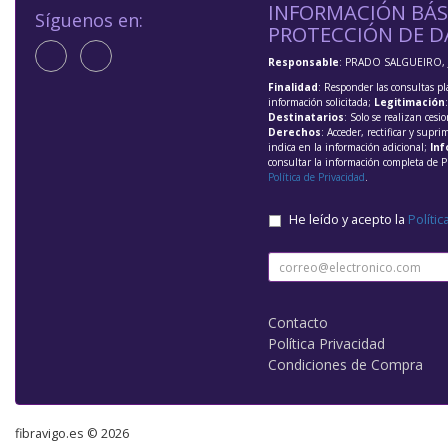
INFORMACIÓN BÁS
Síguenos en:
PROTECCIÓN DE D
Responsable
: PRADO SALGUEIRO, 
Finalidad
: Responder las consultas pl
información solicitada;
Legitimación
Destinatarios
: Solo se realizan cesio
Derechos
: Acceder, rectificar y supri
indica en la información adicional;
Inf
consultar la información completa de P
Política de Privacidad
.
He leído y acepto la
Polític
Contacto
Política Privacidad
Condiciones de Compra
fibravigo.es © 2026