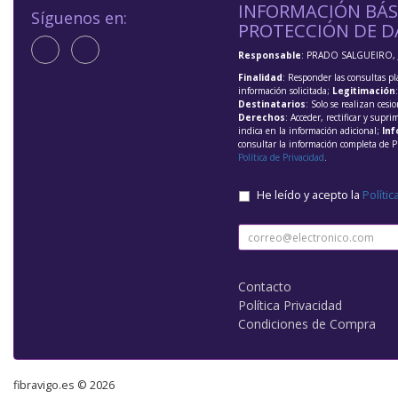
INFORMACIÓN BÁS
Síguenos en:
PROTECCIÓN DE D
Responsable
: PRADO SALGUEIRO, 
Finalidad
: Responder las consultas pl
información solicitada;
Legitimación
Destinatarios
: Solo se realizan cesio
Derechos
: Acceder, rectificar y supri
indica en la información adicional;
Inf
consultar la información completa de P
Política de Privacidad
.
He leído y acepto la
Polític
Contacto
Política Privacidad
Condiciones de Compra
fibravigo.es © 2026