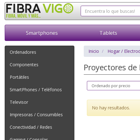
Smartphones
Tablets
Inicio
Hogar / Electro
Ordenadores
Componentes
Proyectores de
Portátiles
SmartPhones / Teléfonos
Televisor
No hay resultados.
Impresoras / Consumibles
Conectividad / Redes
Gaming / Consolas