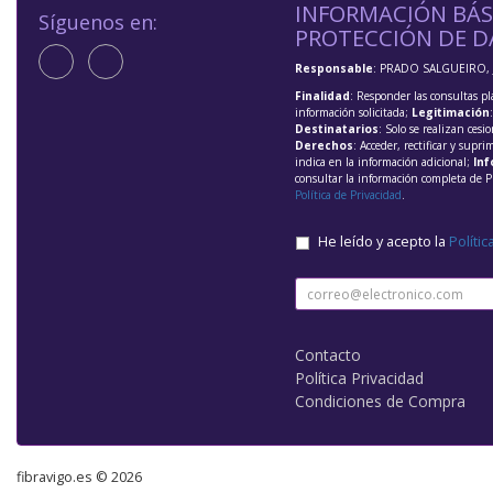
INFORMACIÓN BÁS
Síguenos en:
PROTECCIÓN DE D
Responsable
: PRADO SALGUEIRO, 
Finalidad
: Responder las consultas pl
información solicitada;
Legitimación
Destinatarios
: Solo se realizan cesio
Derechos
: Acceder, rectificar y supri
indica en la información adicional;
Inf
consultar la información completa de P
Política de Privacidad
.
He leído y acepto la
Polític
Contacto
Política Privacidad
Condiciones de Compra
fibravigo.es © 2026