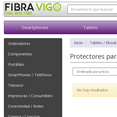
Smartphones
Tablets
Inicio
Tablets / Ebook
Ordenadores
Componentes
Protectores pa
Portátiles
SmartPhones / Teléfonos
Televisor
No hay resultados.
Impresoras / Consumibles
Conectividad / Redes
Gaming / Consolas