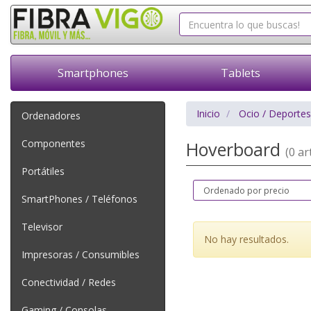
Smartphones
Tablets
Inicio
Ocio / Deportes
Ordenadores
Componentes
Hoverboard
(0 art
Portátiles
SmartPhones / Teléfonos
Televisor
No hay resultados.
Impresoras / Consumibles
Conectividad / Redes
Gaming / Consolas