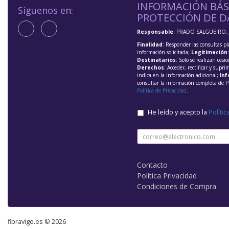
INFORMACIÓN BÁS
Síguenos en:
PROTECCIÓN DE D
Responsable
: PRADO SALGUEIRO, 
Finalidad
: Responder las consultas pl
información solicitada;
Legitimación
Destinatarios
: Solo se realizan cesio
Derechos
: Acceder, rectificar y supri
indica en la información adicional;
Inf
consultar la información completa de P
Política de Privacidad
.
He leído y acepto la
Polític
Contacto
Política Privacidad
Condiciones de Compra
fibravigo.es © 2026