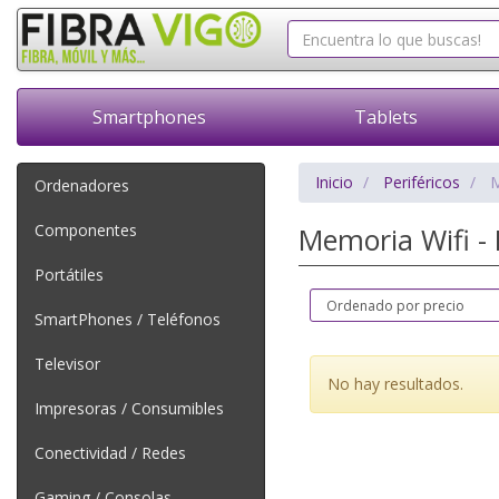
Smartphones
Tablets
Inicio
Periféricos
M
Ordenadores
Componentes
Memoria Wifi -
Portátiles
SmartPhones / Teléfonos
Televisor
No hay resultados.
Impresoras / Consumibles
Conectividad / Redes
Gaming / Consolas