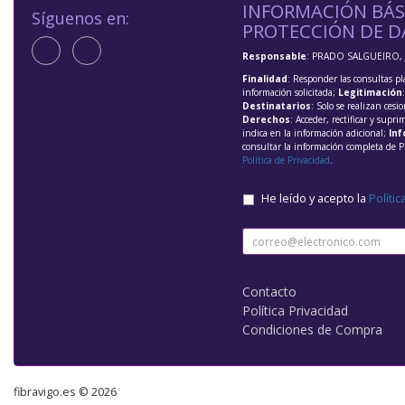
INFORMACIÓN BÁS
Síguenos en:
PROTECCIÓN DE D
Responsable
: PRADO SALGUEIRO, 
Finalidad
: Responder las consultas pl
información solicitada;
Legitimación
Destinatarios
: Solo se realizan cesio
Derechos
: Acceder, rectificar y supri
indica en la información adicional;
Inf
consultar la información completa de P
Política de Privacidad
.
He leído y acepto la
Polític
Contacto
Política Privacidad
Condiciones de Compra
fibravigo.es © 2026