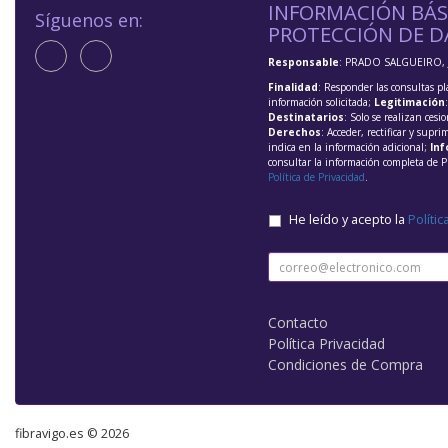
INFORMACIÓN BÁS
Síguenos en:
PROTECCIÓN DE D
Responsable
: PRADO SALGUEIRO, 
Finalidad
: Responder las consultas pl
información solicitada;
Legitimación
Destinatarios
: Solo se realizan cesio
Derechos
: Acceder, rectificar y supri
indica en la información adicional;
Inf
consultar la información completa de P
Política de Privacidad
.
He leído y acepto la
Polític
Contacto
Política Privacidad
Condiciones de Compra
fibravigo.es © 2026