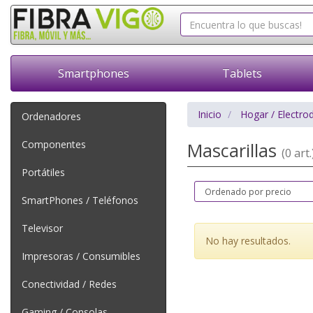
Smartphones
Tablets
Inicio
Hogar / Electro
Ordenadores
Componentes
Mascarillas
(0 art.
Portátiles
SmartPhones / Teléfonos
Televisor
No hay resultados.
Impresoras / Consumibles
Conectividad / Redes
Gaming / Consolas