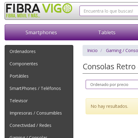
Smartphones
Tablets
Inicio
Gaming / Conso
Ordenadores
Componentes
Consolas Retro
Portátiles
SmartPhones / Teléfonos
Televisor
No hay resultados.
Impresoras / Consumibles
Conectividad / Redes
Gaming / Consolas