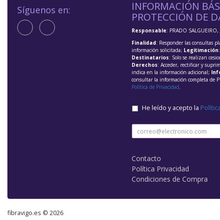
INFORMACIÓN BÁS
Síguenos en:
PROTECCIÓN DE D
Responsable
: PRADO SALGUEIRO, 
Finalidad
: Responder las consultas pl
información solicitada;
Legitimación
Destinatarios
: Solo se realizan cesio
Derechos
: Acceder, rectificar y supri
indica en la información adicional;
Inf
consultar la información completa de P
Política de Privacidad
.
He leído y acepto la
Polític
Contacto
Política Privacidad
Condiciones de Compra
fibravigo.es © 2026