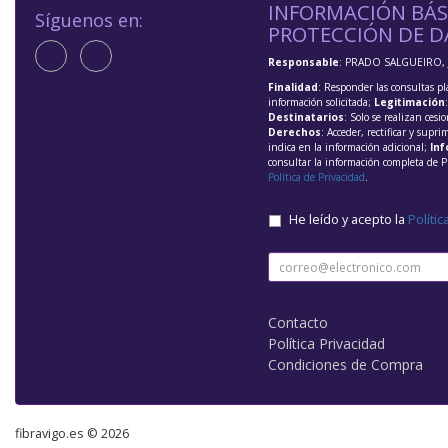
INFORMACIÓN BÁS
Síguenos en:
PROTECCIÓN DE D
Responsable
: PRADO SALGUEIRO, 
Finalidad
: Responder las consultas pl
información solicitada;
Legitimación
Destinatarios
: Solo se realizan cesio
Derechos
: Acceder, rectificar y supri
indica en la información adicional;
Inf
consultar la información completa de P
Política de Privacidad
.
He leído y acepto la
Polític
Contacto
Política Privacidad
Condiciones de Compra
fibravigo.es © 2026