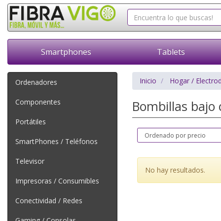
Smartphones
Tablets
Inicio
Hogar / Electro
Ordenadores
Componentes
Bombillas baj
Portátiles
SmartPhones / Teléfonos
Televisor
No hay resultados.
Impresoras / Consumibles
Conectividad / Redes
Gaming / Consolas