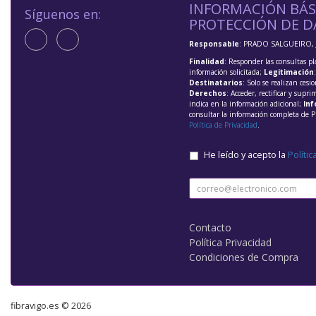
INFORMACIÓN BÁS
Síguenos en:
PROTECCIÓN DE D
Responsable
: PRADO SALGUEIRO, 
Finalidad
: Responder las consultas pl
información solicitada;
Legitimación
Destinatarios
: Solo se realizan cesio
Derechos
: Acceder, rectificar y supri
indica en la información adicional;
Inf
consultar la información completa de P
Política de Privacidad
.
He leído y acepto la
Polític
Contacto
Política Privacidad
Condiciones de Compra
fibravigo.es © 2026