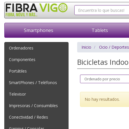
Smartphones
Tablets
Inicio
Ocio / Deportes
Ordenadores
Componentes
Bicicletas Indo
Portátiles
SmartPhones / Teléfonos
Televisor
No hay resultados.
Impresoras / Consumibles
Conectividad / Redes
Gaming / Consolas