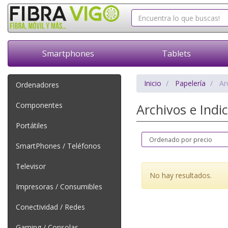
Smartphones
Tablets
Inicio
Papelería
Ar
Ordenadores
Componentes
Archivos e Indi
Portátiles
SmartPhones / Teléfonos
Televisor
No hay resultados.
Impresoras / Consumibles
Conectividad / Redes
Gaming / Consolas