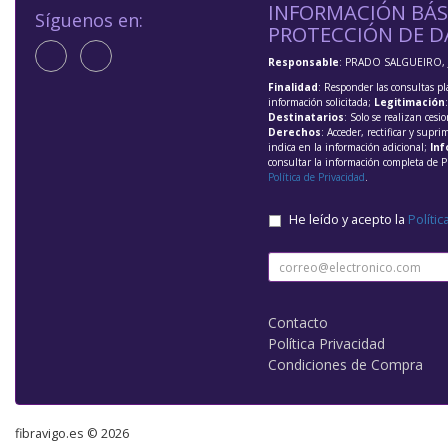
INFORMACIÓN BÁS
Síguenos en:
PROTECCIÓN DE D
Responsable
: PRADO SALGUEIRO, 
Finalidad
: Responder las consultas pl
información solicitada;
Legitimación
Destinatarios
: Solo se realizan cesio
Derechos
: Acceder, rectificar y supri
indica en la información adicional;
Inf
consultar la información completa de P
Política de Privacidad
.
He leído y acepto la
Polític
Contacto
Política Privacidad
Condiciones de Compra
fibravigo.es © 2026