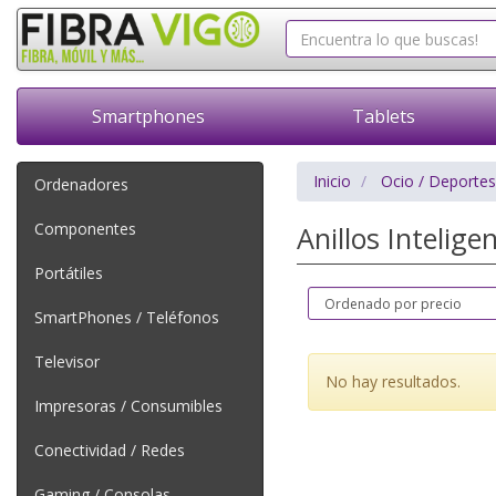
Smartphones
Tablets
Inicio
Ocio / Deportes
Ordenadores
Componentes
Anillos Intelige
Portátiles
SmartPhones / Teléfonos
Televisor
No hay resultados.
Impresoras / Consumibles
Conectividad / Redes
Gaming / Consolas