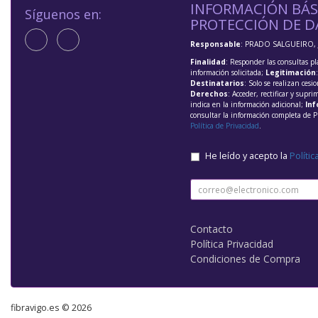
INFORMACIÓN BÁS
Síguenos en:
PROTECCIÓN DE D
Responsable
: PRADO SALGUEIRO, 
Finalidad
: Responder las consultas pl
información solicitada;
Legitimación
Destinatarios
: Solo se realizan cesio
Derechos
: Acceder, rectificar y supri
indica en la información adicional;
Inf
consultar la información completa de P
Política de Privacidad
.
He leído y acepto la
Polític
Contacto
Política Privacidad
Condiciones de Compra
fibravigo.es © 2026