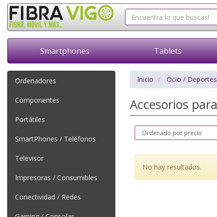
Smartphones
Tablets
Inicio
Ocio / Deportes
Ordenadores
Componentes
Accesorios pa
Portátiles
SmartPhones / Teléfonos
Televisor
No hay resultados.
Impresoras / Consumibles
Conectividad / Redes
Gaming / Consolas