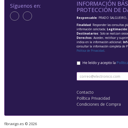
INFORMACIÓN BÁS
Síguenos en:
PROTECCIÓN DE D
Responsable
: PRADO SALGUEIRO, 
Finalidad
: Responder las consultas pl
información solicitada;
Legitimación
Destinatarios
: Solo se realizan cesio
Derechos
: Acceder, rectificar y supri
indica en la información adicional;
Inf
consultar la información completa de P
Política de Privacidad
.
He leído y acepto la
Polític
Contacto
Política Privacidad
Condiciones de Compra
fibravigo.es © 2026