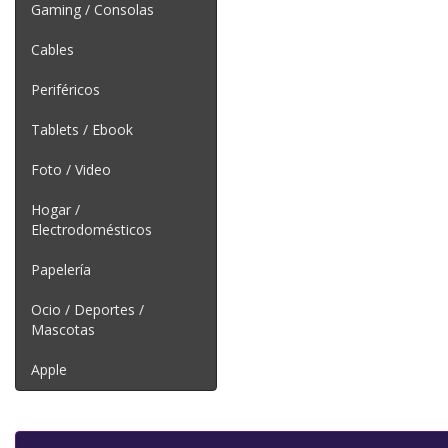
Gaming / Consolas
Cables
Periféricos
Tablets / Ebook
Foto / Video
Hogar /
Electrodomésticos
Papelería
Ocio / Deportes /
Mascotas
Apple