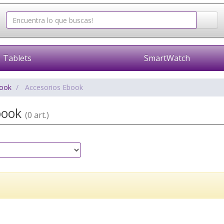
Tablets
SmartWatch
book
Accesorios Ebook
book
(0 art.)