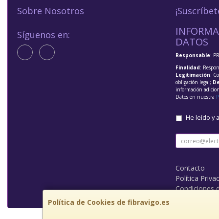
Sobre Nosotros
¡Suscríbet
INFORMA
Síguenos en:
DATOS
Responsable
: P
Finalidad
: Respon
Legitimación
: C
obligación legal;
De
información adicio
Datos en nuestra
P
He leído y 
Contacto
Política Priva
Condiciones 
Política de Cookies de fibravigo.es