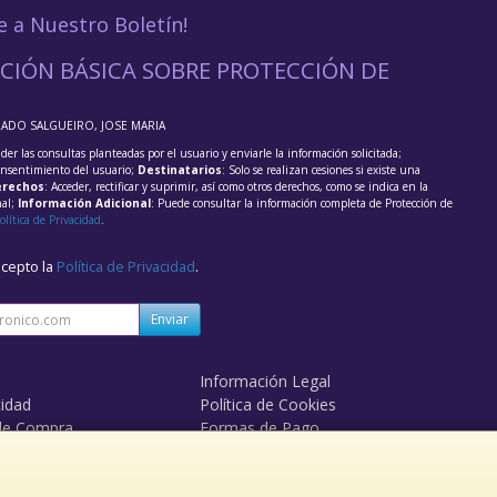
e a Nuestro Boletín!
CIÓN BÁSICA SOBRE PROTECCIÓN DE
RADO SALGUEIRO, JOSE MARIA
der las consultas planteadas por el usuario y enviarle la información solicitada;
onsentimiento del usuario;
Destinatarios
: Solo se realizan cesiones si existe una
rechos
: Acceder, rectificar y suprimir, así como otros derechos, como se indica en la
nal;
Información Adicional
: Puede consultar la información completa de Protección de
olítica de Privacidad
.
acepto la
Política de Privacidad
.
Enviar
Información Legal
cidad
Política de Cookies
de Compra
Formas de Pago