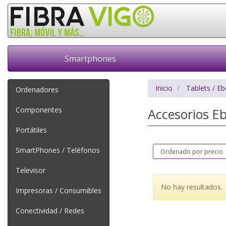
Smartphones
Inicio
Tablets / E
Ordenadores
Componentes
Accesorios E
Portátiles
SmartPhones / Teléfonos
Televisor
No hay resultados.
Impresoras / Consumibles
Conectividad / Redes