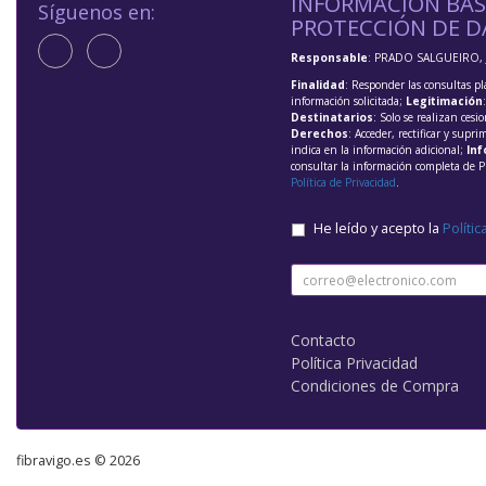
INFORMACIÓN BÁS
Síguenos en:
PROTECCIÓN DE D
Responsable
: PRADO SALGUEIRO, 
Finalidad
: Responder las consultas pl
información solicitada;
Legitimación
Destinatarios
: Solo se realizan cesio
Derechos
: Acceder, rectificar y supri
indica en la información adicional;
Inf
consultar la información completa de P
Política de Privacidad
.
He leído y acepto la
Polític
Contacto
Política Privacidad
Condiciones de Compra
fibravigo.es © 2026