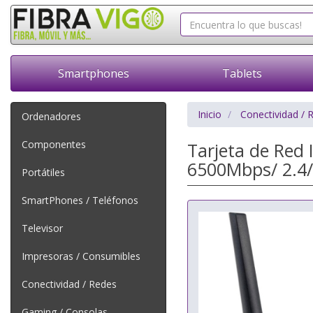
Smartphones
Tablets
Inicio
Conectividad / 
Ordenadores
Componentes
Tarjeta de Red
6500Mbps/ 2.4
Portátiles
SmartPhones / Teléfonos
Televisor
Impresoras / Consumibles
Conectividad / Redes
Gaming / Consolas