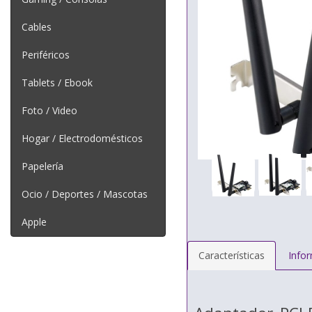
Cables
Periféricos
Tablets / Ebook
Foto / Video
Hogar / Electrodomésticos
Papelería
Ocio / Deportes / Mascotas
Apple
Características
Info