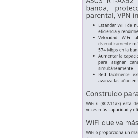
ASUS RT-AX52 (
banda, protec
parental, VPN i
Estándar WiFi de n
eficiencia y rendimi
Velocidad WiFi u
dramáticamente más
574 Mbps en la ban
Aumentar la capaci
para asignar can
simultáneamente
Red fácilmente ext
avanzadas añadiend
Construido para
WiFi 6 (802.11ax) está d
veces más capacidad y efi
WiFi que va más
WiFi 6 proporciona un ma