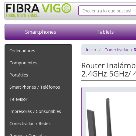
Smartphones
Tablets
Inicio
Conectividad / 
Ordenadores
Componentes
Router Inalámb
2.4GHz 5GHz/ 4 
Portátiles
SmartPhones / Teléfonos
Televisor
Impresoras / Consumibles
Conectividad / Redes
Gaming / Consolas