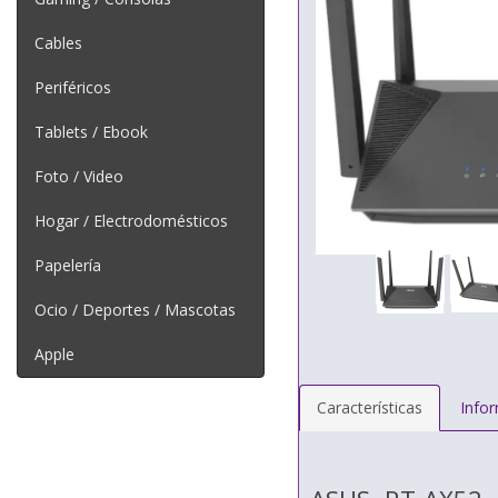
Cables
Periféricos
Tablets / Ebook
Foto / Video
Hogar / Electrodomésticos
Papelería
Ocio / Deportes / Mascotas
Apple
Características
Info